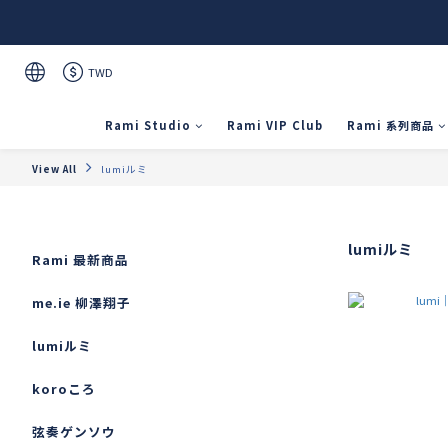
TWD
Rami Studio
Rami VIP Club
Rami 系列商品
View All
lumiルミ
lumiルミ
Rami 最新商品
me.ie 柳澤翔子
lumiルミ
koroころ
弦奏ゲンソウ