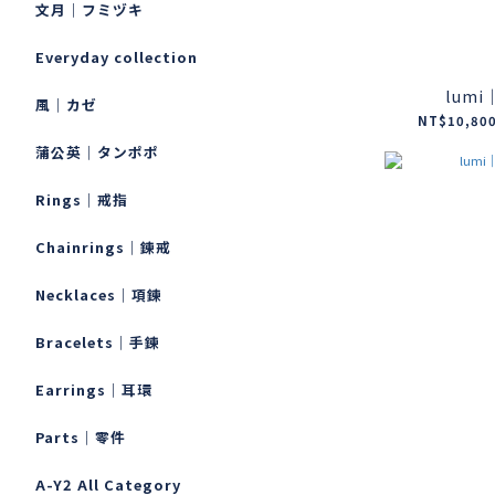
文月｜フミヅキ
Everyday collection
lum
風｜カゼ
NT$10,800
蒲公英｜タンポポ
Rings｜戒指
Chainrings｜鍊戒
Necklaces｜項鍊
Bracelets｜手鍊
Earrings｜耳環
Parts｜零件
A-Y2 All Category