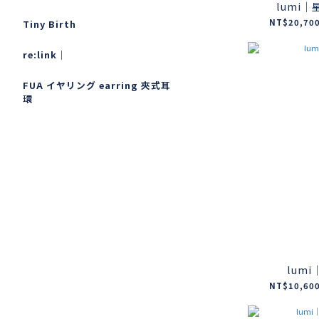
lumi
NT$20,700
Tiny Birth
re:link｜
FUA イヤリング earring 夾式耳
環
lum
NT$10,600