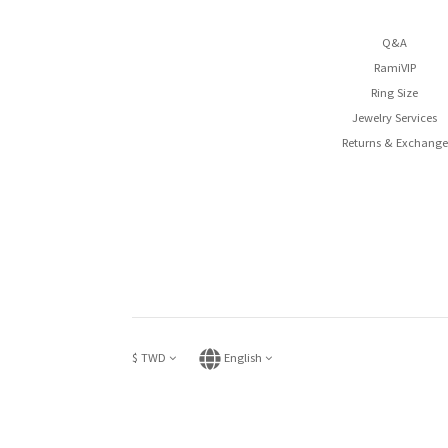
Q&A
RamiVIP
Ring Size
Jewelry Services
Returns & Exchange
$
TWD
English