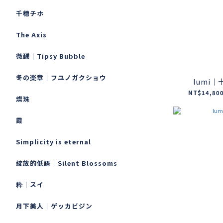
千穗チホ
The Axis
微醺｜Tipsy Bubble
冬の楽章｜フユノガクショウ
lumi
NT$14,800
燦珠
霞
Simplicity is eternal
綻放的低語｜Silent Blossoms
粋｜スイ
月下美人｜ゲッカビジン