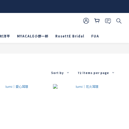
山村洋平
MYACALE小野一郎
RosettE Bridal
FUA
Sort by
72 Items per page