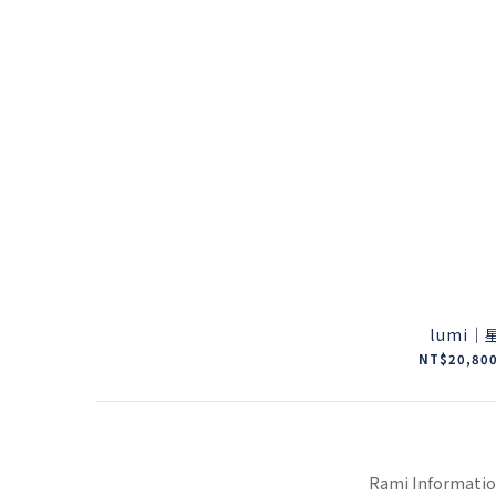
lumi
NT$20,800
Rami Informati