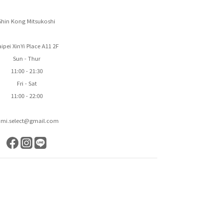
Shin Kong Mitsukoshi
ipei XinYi Place A11 2F
Sun - Thur
11:00 - 21:30
Fri - Sat
11:00 - 22:00
ami.select@gmail.com