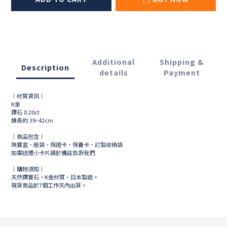
Additional
Shipping &
Description
details
Payment
｜材質資訊｜
K金
鑽石 0.20ct
鍊長約 39~42cm
｜商品包含｜
珠寶盒、紙袋、保證卡、保養卡、訂製收納袋
如需送禮小卡片請於備註告訴我們
｜購物須知｜
天然鑽寶石，K金材質、日本製造。
現貨商品於
7
個工作天內出貨。