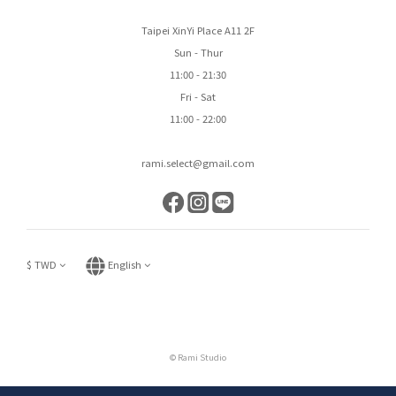
Taipei XinYi Place A11 2F
Sun - Thur
11:00 - 21:30
Fri - Sat
11:00 - 22:00
rami.select@gmail.com
$
TWD
English
© Rami Studio