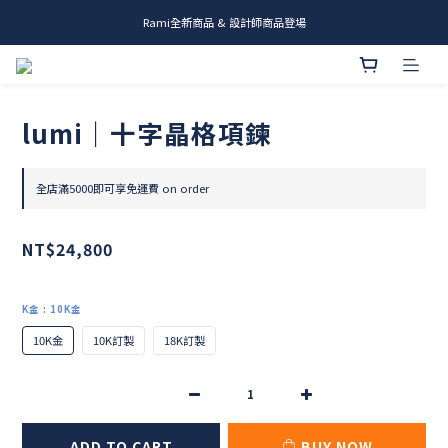
Rami全新商品 & 設計師商品登場
me.ie & A-Y2 新發售
me.ie & A-Y2 新發售
lumi｜十字晶格項鍊
全店滿5000即可享免運費 on order
NT$24,800
K金
: 10K金
10K金
10K訂製
18K訂製
ADD TO CART
BUY NOW