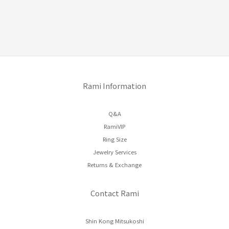
Rami Information
Q&A
RamiVIP
Ring Size
Jewelry Services
Returns & Exchange
Contact Rami
Shin Kong Mitsukoshi