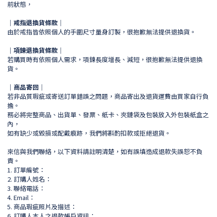
前狀態，
｜戒指退換貨條款｜
由於戒指皆依照個人的手圍尺寸量身訂製，很抱歉無法提供退換貨。
｜項鍊退換貨條款｜
若購買時有依照個人需求，項鍊長度增長、減短，很抱歉無法提供退換
貨。
｜商品寄回｜
若非品質瑕疵或寄送訂單錯誤之問題，商品寄出及退貨運費由買家自行負
擔。
務必將完整商品、出貨單、發票、紙卡、夾鏈袋及包裝放入外包裝紙盒之
內，
如有缺少或毀損或配戴痕跡，我們將斟酌扣款或拒絕退貨。
來信與我們聯絡，以下資料請註明清楚，如有誤填造成退款失誤恕不負
責。
1. 訂單編號：
2. 訂購人姓名：
3. 聯絡電話：
4. Email：
5. 商品瑕疵照片及描述：
6. 訂購人本人之退款帳戶資訊：