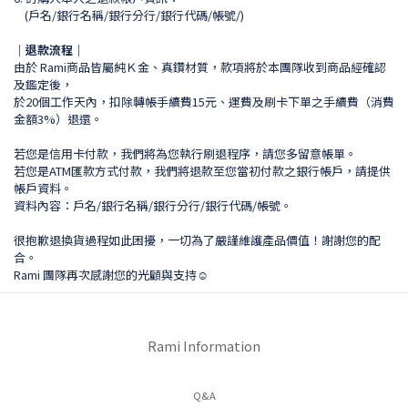
(戶名/銀行名稱/銀行分行/銀行代碼/帳號/)
｜退款流程｜
由於 Rami商品皆屬純Ｋ金、真鑽材質，款項將於本團隊收到商品經確認
及鑑定後，
於20個工作天內，扣除轉帳手續費15元、運費及刷卡下單之手續費（消費
金額3%）退還。
若您是信用卡付款，我們將為您執行刷退程序，請您多留意帳單。
若您是ATM匯款方式付款，我們將退款至您當初付款之銀行帳戶，請提供
帳戶資料。
資料內容：戶名/銀行名稱/銀行分行/銀行代碼/帳號。
很抱歉退換貨過程如此困擾，一切為了嚴謹維護產品價值！謝謝您的配
合。
Rami 團隊再次感謝您的光顧與支持☺︎
Rami Information
Q&A