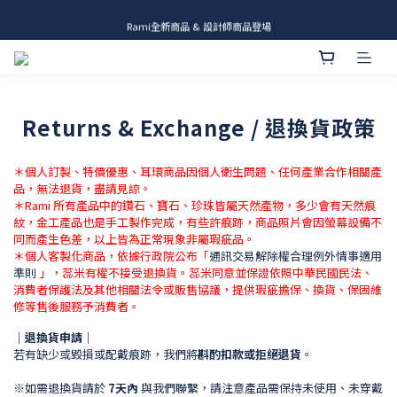
me.ie & A-Y2 新發售
Rami全新商品 & 設計師商品登場
me.ie & A-Y2 新發售
Returns & Exchange / 退換貨政策
＊個人訂製、特價優惠、耳環商品因個人衛生問題、任何產業合作相關產
品，無法退貨，盡請見諒。
＊Rami 所有產品中的鑽石、寶石、珍珠皆屬天然產物，多少會有天然痕
紋，金工產品也是手工製作完成，有些許痕跡，
商品照片會因螢幕設備不
同而產生色差，以上皆為正常現象非屬瑕疵品。
＊個人客製化商品，依據行政院公布「
通訊交易解除權合理例外情事適用
準則
」，蕊米有權不接受退換貨。
蕊米
同意並保證依照中華民國民法、
消費者保護法及其他相關法令或販售協議，提供瑕疵擔保、換貨、保固維
修等售後服務予消費者。
｜退換貨申請｜
若有缺少或毀損或配戴痕跡，我們將
斟酌扣款或拒絕退貨
。
※如需退換貨請於
7天內
與我們聯繫，請注意產品需保持未使用、未穿戴