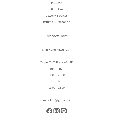
RamiVIP
Ring Size
Jewelry Services
Returns & Exchange
Contact Rami
Shin Kong Mitsukoshi
Taipei XinYi Place A11 2F
Sun - Thur
11:00 - 21:30
Fri - Sat
11:00 - 22:00
rami.select@gmail.com