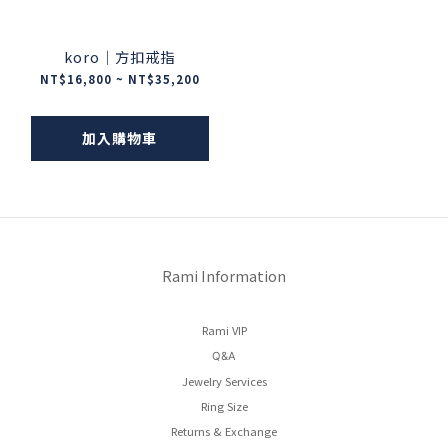
koro｜方扣戒指
NT$16,800 ~ NT$35,200
加入購物車
Rami Information
Rami VIP
Q&A
Jewelry Services
Ring Size
Returns & Exchange