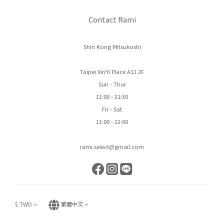
Contact Rami
Shin Kong Mitsukoshi
Taipei XinYi Place A11 2F
Sun - Thur
11:00 - 21:30
Fri - Sat
11:00 - 22:00
rami.select@gmail.com
$
TWD
繁體中文