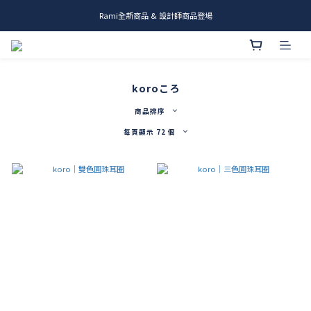
Rami全新商品 & 設計師商品登場
me.ie & A-Y2 新發售
me.ie & A-Y2 新發售
koroころ
商品排序
每頁顯示 72 個