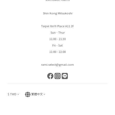
Shin Kong Mitsukoshi
Taipei XinYi Place A11 2F
Sun - Thur
11:00 - 21:30
Fri - Sat
11:00 - 22:00
rami.select@gmail.com
$
TWD
繁體中文