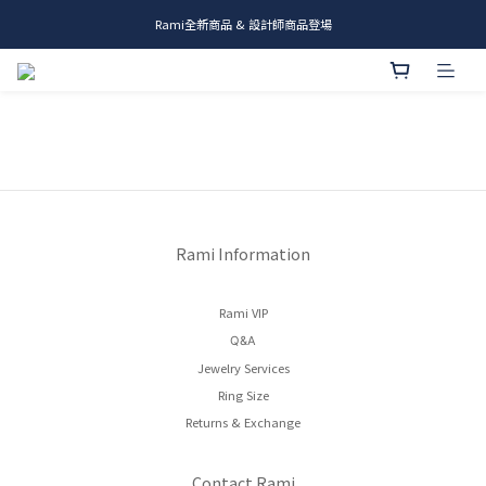
Rami全新商品 & 設計師商品登場
me.ie & A-Y2 新發售
me.ie & A-Y2 新發售
Rami Information
Rami VIP
Q&A
Jewelry Services
Ring Size
Returns & Exchange
Contact Rami