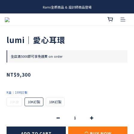
Rami全新商品 & 設計師商品登場
me.ie & A-Y2 新發售
me.ie & A-Y2 新發售
lumi｜愛心耳環
全店滿5000即可享免運費 on order
NT$9,300
K金
: 10K訂製
10K金
10K訂製
18K訂製
ADD TO CART
BUY NOW