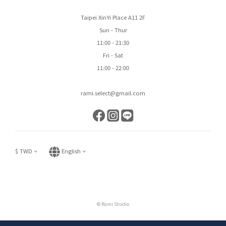
Taipei XinYi Place A11 2F
Sun - Thur
11:00 - 21:30
Fri - Sat
11:00 - 22:00
rami.select@gmail.com
$
TWD
English
© Rami Studio