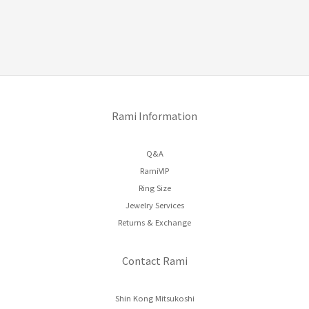
Rami Information
Q&A
RamiVIP
Ring Size
Jewelry Services
Returns & Exchange
Contact Rami
Shin Kong Mitsukoshi