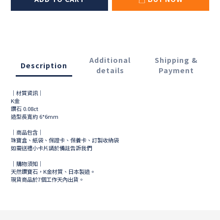
Additional
Shipping &
Description
details
Payment
｜材質資訊｜
K金
鑽石 0.08ct
造型長寬約 6*6mm
｜商品包含｜
珠寶盒、紙袋、保證卡、保養卡、訂製收納袋
如需送禮小卡片請於備註告訴我們
｜購物須知｜
天然鑽寶石，K金材質、日本製造。
現貨商品於
7
個工作天內出貨。