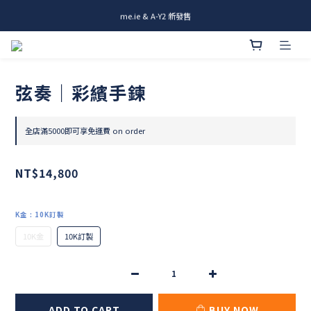
me.ie & A-Y2 新發售
me.ie & A-Y2 新發售
Rami全新商品 & 設計師商品登場
me.ie & A-Y2 新發售
弦奏｜彩繽手鍊
全店滿5000即可享免運費 on order
NT$14,800
K金
: 10K訂製
10K金
10K訂製
ADD TO CART
BUY NOW