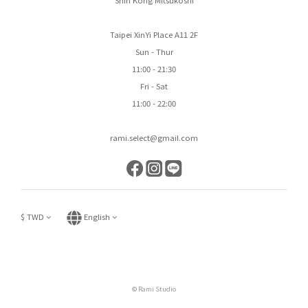
Taipei XinYi Place A11 2F
Sun - Thur
11:00 - 21:30
Fri - Sat
11:00 - 22:00
rami.select@gmail.com
$
TWD
English
© Rami Studio