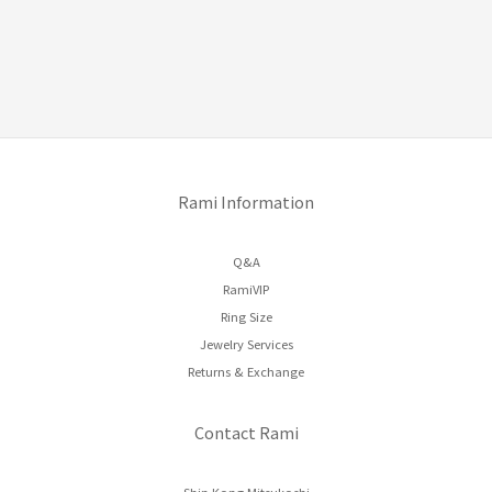
Rami Information
Q&A
RamiVIP
Ring Size
Jewelry Services
Returns & Exchange
Contact Rami
Shin Kong Mitsukoshi