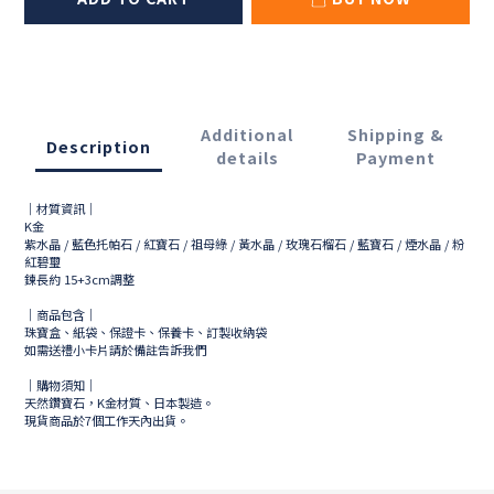
Additional
Shipping &
Description
details
Payment
｜材質資訊｜
K金
紫水晶 / 藍色托帕石 / 紅寶石 / 祖母綠 / 黃水晶 / 玫瑰石榴石 / 藍寶石 / 煙水晶 / 粉
紅碧璽
鍊長約 15+3cm調整
｜商品包含｜
珠寶盒、紙袋、保證卡、保養卡、訂製收納袋
如需送禮小卡片請於備註告訴我們
｜購物須知｜
天然鑽寶石，K金材質、日本製造。
現貨商品於
7
個工作天內出貨。