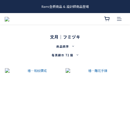
Rami全新商品 & 設計師商品登場
me.ie & A-Y2 新發售
me.ie & A-Y2 新發售
文月｜フミヅキ
商品排序
每頁顯示 72 個