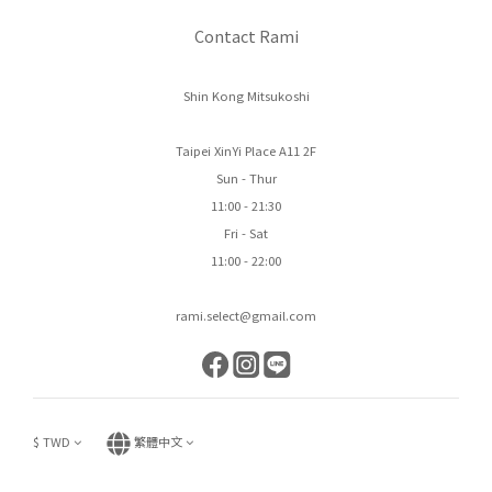
Contact Rami
Shin Kong Mitsukoshi
Taipei XinYi Place A11 2F
Sun - Thur
11:00 - 21:30
Fri - Sat
11:00 - 22:00
rami.select@gmail.com
$
TWD
繁體中文