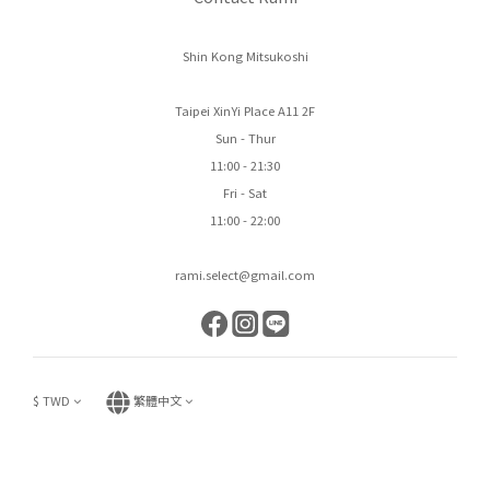
Shin Kong Mitsukoshi
Taipei XinYi Place A11 2F
Sun - Thur
11:00 - 21:30
Fri - Sat
11:00 - 22:00
rami.select@gmail.com
$
TWD
繁體中文