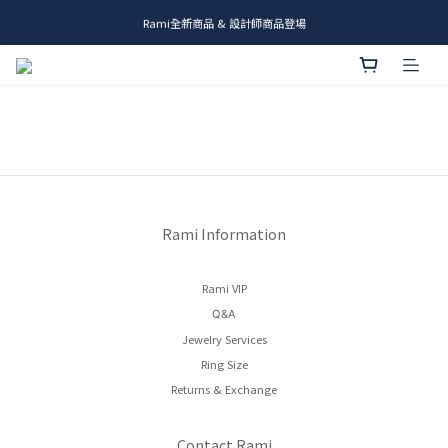
Rami全新商品 & 設計師商品登場
me.ie & A-Y2 新發售
me.ie & A-Y2 新發售
Rami Information
Rami VIP
Q&A
Jewelry Services
Ring Size
Returns & Exchange
Contact Rami