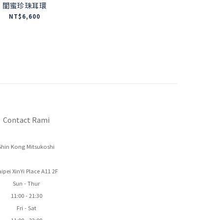
閨蜜珍珠耳環
NT$6,600
Contact Rami
Shin Kong Mitsukoshi
ipei XinYi Place A11 2F
Sun - Thur
11:00 - 21:30
Fri - Sat
11:00 - 22:00