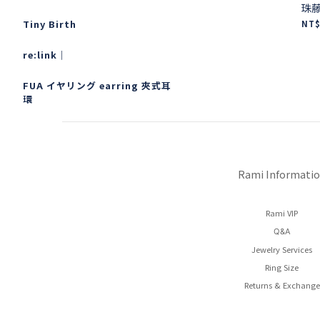
珠
Tiny Birth
NT$
re:link｜
FUA イヤリング earring 夾式耳
環
Rami Informati
Rami VIP
Q&A
Jewelry Services
Ring Size
Returns & Exchange