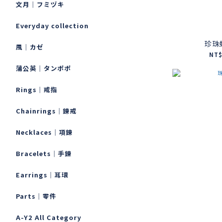
文月｜フミヅキ
Everyday collection
珍珠
風｜カゼ
NT$
蒲公英｜タンポポ
Rings｜戒指
Chainrings｜鍊戒
Necklaces｜項鍊
Bracelets｜手鍊
Earrings｜耳環
Parts｜零件
A-Y2 All Category