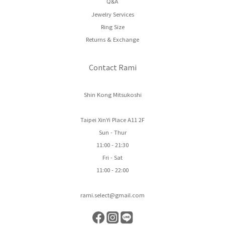
Q&A
Jewelry Services
Ring Size
Returns & Exchange
Contact Rami
Shin Kong Mitsukoshi
Taipei XinYi Place A11 2F
Sun - Thur
11:00 - 21:30
Fri - Sat
11:00 - 22:00
rami.select@gmail.com