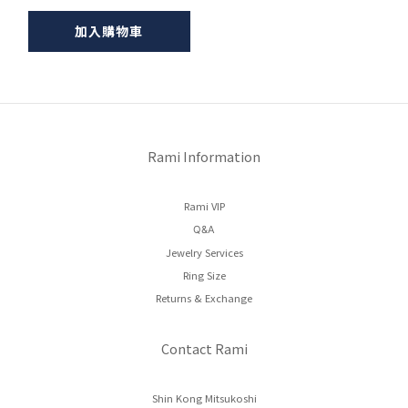
加入購物車
Rami Information
Rami VIP
Q&A
Jewelry Services
Ring Size
Returns & Exchange
Contact Rami
Shin Kong Mitsukoshi