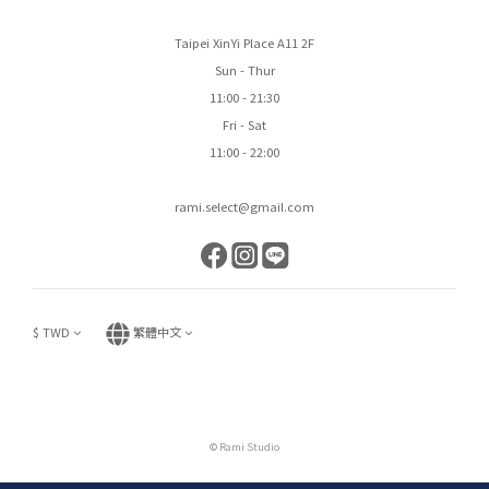
Taipei XinYi Place A11 2F
Sun - Thur
11:00 - 21:30
Fri - Sat
11:00 - 22:00
rami.select@gmail.com
$
TWD
繁體中文
© Rami Studio