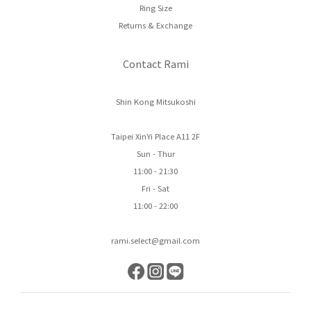
Ring Size
Returns & Exchange
Contact Rami
Shin Kong Mitsukoshi
Taipei XinYi Place A11 2F
Sun - Thur
11:00 - 21:30
Fri - Sat
11:00 - 22:00
rami.select@gmail.com