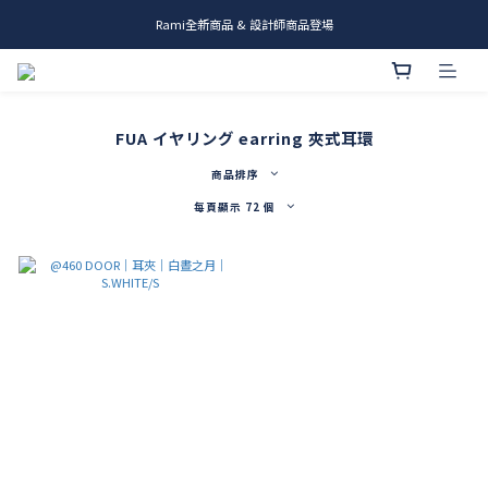
Rami全新商品 & 設計師商品登場
me.ie & A-Y2 新發售
me.ie & A-Y2 新發售
FUA イヤリング earring 夾式耳環
商品排序
每頁顯示 72 個