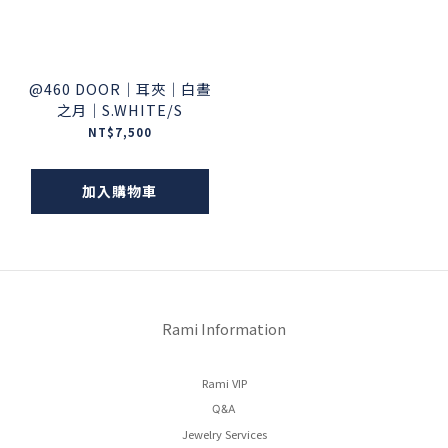
@460 DOOR｜耳夾｜白晝
之月｜S.WHITE/S
NT$7,500
加入購物車
Rami Information
Rami VIP
Q&A
Jewelry Services