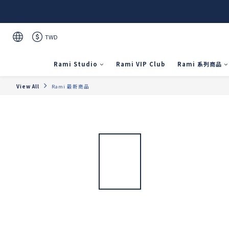
TWD
Rami Studio
Rami VIP Club
Rami 系列商品
View All
Rami 最新商品