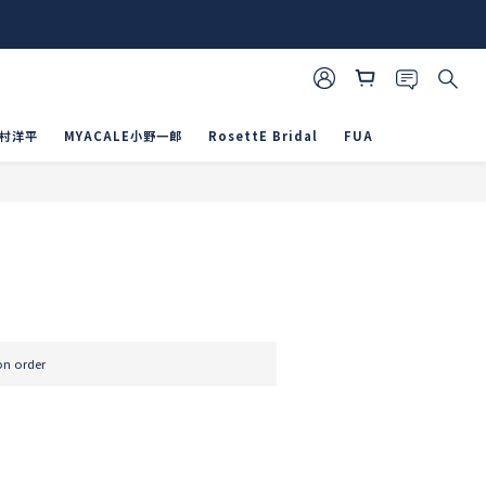
山村洋平
MYACALE小野一郎
RosettE Bridal
FUA
BUY NOW
 order