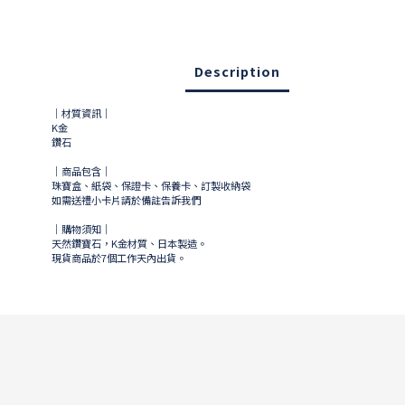
Description
｜材質資訊｜
K金
鑽石
｜商品包含｜
珠寶盒、紙袋、保證卡、保養卡、訂製收納袋
如需送禮小卡片請於備註告訴我們
｜購物須知｜
天然鑽寶石，K金材質、日本製造。
現貨商品於
7
個工作天內出貨。