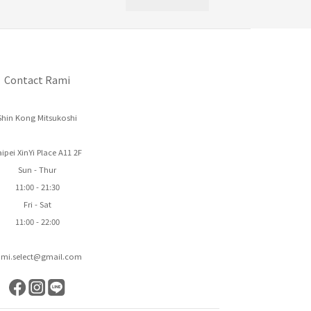
Contact Rami
Shin Kong Mitsukoshi
ipei XinYi Place A11 2F
Sun - Thur
11:00 - 21:30
Fri - Sat
11:00 - 22:00
ami.select@gmail.com