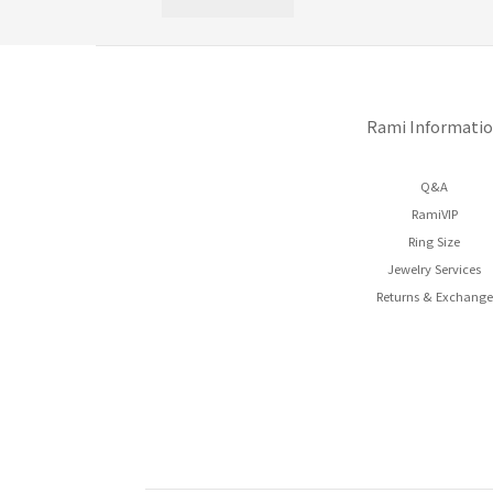
Rami Informati
Q&A
RamiVIP
Ring Size
Jewelry Services
Returns & Exchange