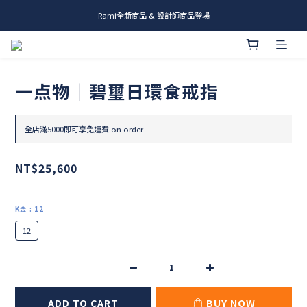
Rami全新商品 & 設計師商品登場
me.ie & A-Y2 新發售
me.ie & A-Y2 新發售
一点物｜碧璽日環食戒指
全店滿5000即可享免運費 on order
NT$25,600
K金
: 12
12
ADD TO CART
BUY NOW