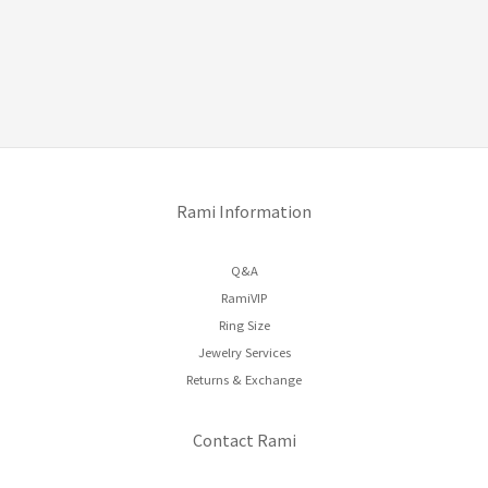
Rami Information
Q&A
RamiVIP
Ring Size
Jewelry Services
Returns & Exchange
Contact Rami