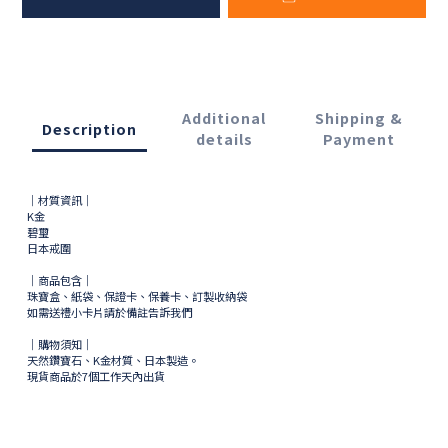
Additional
Shipping &
Description
details
Payment
｜材質資訊｜
K金
碧璽
日本戒圍
｜商品包含｜
珠寶盒、紙袋、保證卡、保養卡、訂製收納袋
如需送禮小卡片請於備註告訴我們
｜購物須知｜
天然鑽寶石、K金材質、日本製造。
現貨商品於
7
個工作天內出貨