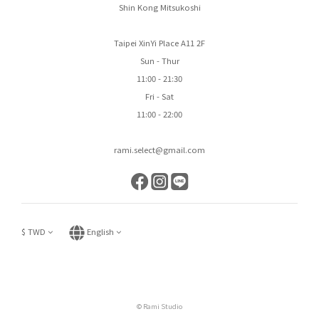
Shin Kong Mitsukoshi
Taipei XinYi Place A11 2F
Sun - Thur
11:00 - 21:30
Fri - Sat
11:00 - 22:00
rami.select@gmail.com
$
TWD
English
© Rami Studio