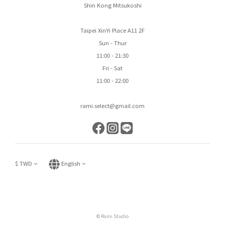
Shin Kong Mitsukoshi
Taipei XinYi Place A11 2F
Sun - Thur
11:00 - 21:30
Fri - Sat
11:00 - 22:00
rami.select@gmail.com
$
TWD
English
© Rami Studio