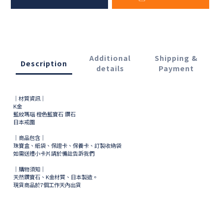
Additional
Shipping &
Description
details
Payment
｜材質資訊｜
K金
藍紋瑪瑙 橙色藍寶石 鑽石
日本戒圍
｜商品包含｜
珠寶盒、紙袋、保證卡、保養卡、訂製收納袋
如需送禮小卡片請於備註告訴我們
｜購物須知｜
天然鑽寶石、K金材質、日本製造。
現貨商品於
7
個工作天內出貨