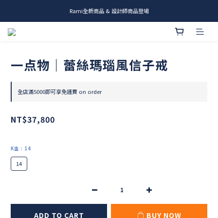
Rami全新商品 & 設計師商品登場
me.ie & A-Y2 新發售
me.ie & A-Y2 新發售
一点物｜蕾絲瑪瑙風信子戒
全店滿5000即可享免運費 on order
NT$37,800
K金
: 14
14
ADD TO CART
BUY NOW