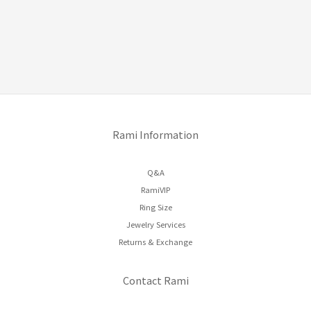
Rami Information
Q&A
RamiVIP
Ring Size
Jewelry Services
Returns & Exchange
Contact Rami