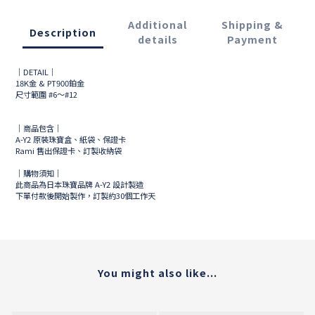
Additional
Shipping &
Description
details
Payment
｜DETAIL｜
18K金 & PT900鉑金
尺寸範圍 #6～#12
｜商品包含｜
A-Y2 原裝珠寶盒、紙袋、保證卡
Rami 售出保證卡、訂製收納袋
｜購物須知｜
此商品為日本珠寶品牌
A-Y2
設計製造
下單付款後開始製作，訂製約
30
個工作天
You might also like...