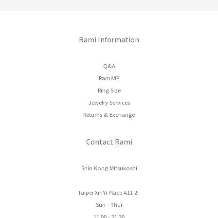
Rami Information
Q&A
RamiVIP
Ring Size
Jewelry Services
Returns & Exchange
Contact Rami
Shin Kong Mitsukoshi
Taipei XinYi Place A11 2F
Sun - Thur
11:00 - 21:30