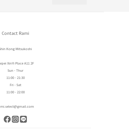
Contact Rami
Shin Kong Mitsukoshi
ipei XinYi Place A11 2F
Sun - Thur
11:00 - 21:30
Fri - Sat
11:00 - 22:00
ami.select@gmail.com