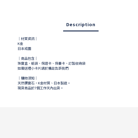
Description
｜材質資訊｜
K金
日本戒圍
｜商品包含｜
珠寶盒、紙袋、保證卡、保養卡、訂製收納袋
如需送禮小卡片請於備註告訴我們
｜購物須知｜
天然鑽寶石，K金材質、日本製造。
現貨商品於
7
個工作天內出貨。