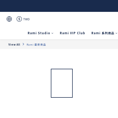
TWD
Rami Studio
Rami VIP Club
Rami 系列商品
View All
Rami 最新商品