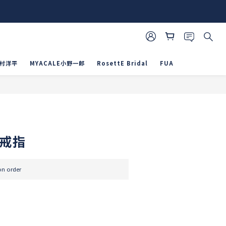
山村洋平
MYACALE小野一郎
RosettE Bridal
FUA
BUY NOW
紋戒指
 order