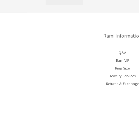
Rami Informati
Q&A
RamiVIP
Ring Size
Jewelry Services
Returns & Exchange