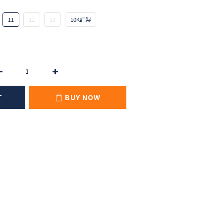
11
12
13
10K訂製
T
BUY NOW