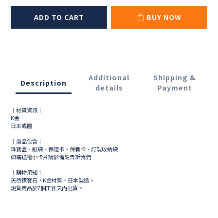
ADD TO CART
BUY NOW
Additional
Shipping &
Description
details
Payment
｜材質資訊｜
K金
日本戒圍
｜商品包含｜
珠寶盒、紙袋、保證卡、保養卡、訂製收納袋
如需送禮小卡片請於備註告訴我們
｜購物須知｜
天然鑽寶石，K金材質、日本製造。
現貨商品於
7
個工作天內出貨。