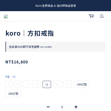
Rami全新商品 & 設計師商品登場
me.ie & A-Y2 新發售
me.ie & A-Y2 新發售
koro｜方扣戒指
全店滿5000即可享免運費 on order
NT$16,800
K金
: 11
7
8
9
10
11
12
13
10K訂製
18K訂製