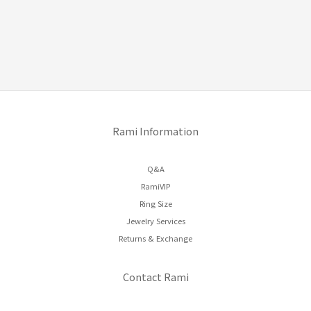
Rami Information
Q&A
RamiVIP
Ring Size
Jewelry Services
Returns & Exchange
Contact Rami