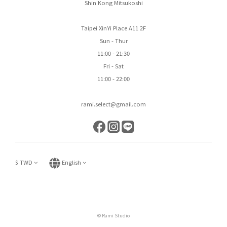
Shin Kong Mitsukoshi
Taipei XinYi Place A11 2F
Sun - Thur
11:00 - 21:30
Fri - Sat
11:00 - 22:00
rami.select@gmail.com
$
TWD
English
© Rami Studio