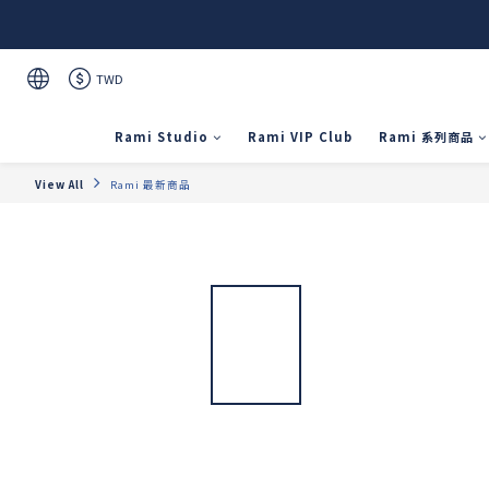
TWD
Rami Studio
Rami VIP Club
Rami 系列商品
View All
Rami 最新商品