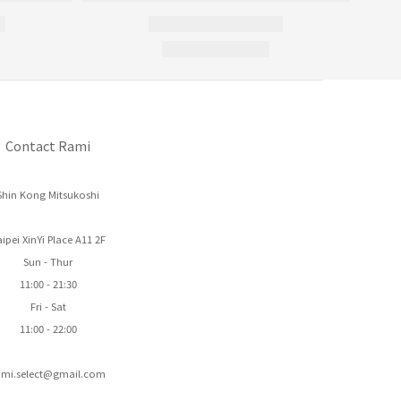
Contact Rami
Shin Kong Mitsukoshi
ipei XinYi Place A11 2F
Sun - Thur
11:00 - 21:30
Fri - Sat
11:00 - 22:00
ami.select@gmail.com