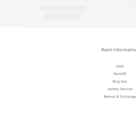
Rami Informati
Q&A
RamiVIP
Ring Size
Jewelry Services
Returns & Exchange