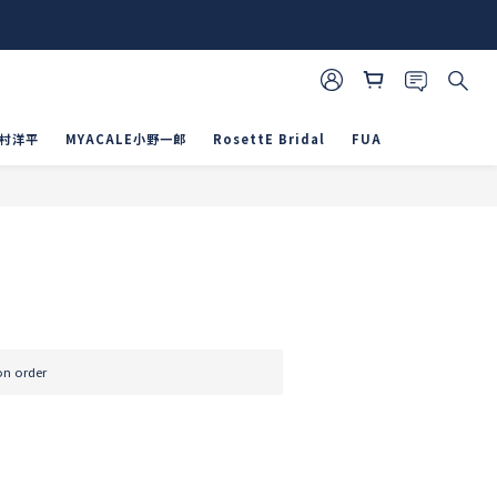
山村洋平
MYACALE小野一郎
RosettE Bridal
FUA
BUY NOW
 order