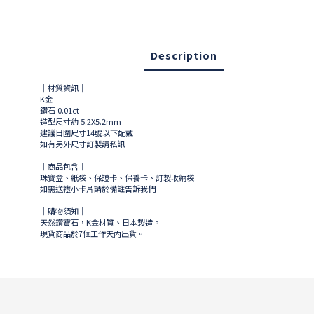
Description
｜材質資訊｜
K金
鑽石 0.01ct
造型尺寸約 5.2X5.2mm
建議日圍尺寸14號以下配戴
如有另外尺寸訂製請私訊
｜商品包含｜
珠寶盒、紙袋、保證卡、保養卡、訂製收納袋
如需送禮小卡片請於備註告訴我們
｜購物須知｜
天然鑽寶石，K金材質、日本製造。
現貨商品於
7
個工作天內出貨。