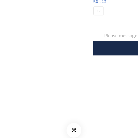
K金
: 12
12
Please message t