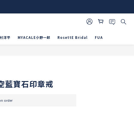
山村洋平
MYACALE小野一郎
RosettE Bridal
FUA
空藍寶石印章戒
 order