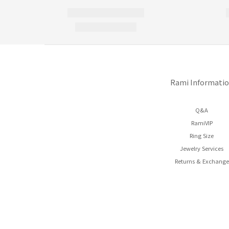
Rami Informati
Q&A
RamiVIP
Ring Size
Jewelry Services
Returns & Exchange