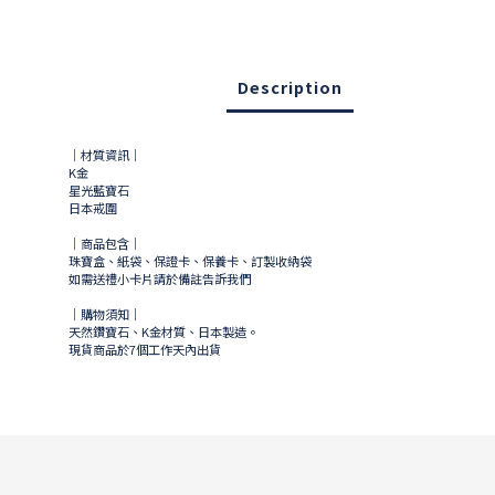
Description
｜材質資訊｜
K金
星光藍寶石
日本戒圍
｜商品包含｜
珠寶盒、紙袋、保證卡、保養卡、訂製收納袋
如需送禮小卡片請於備註告訴我們
｜購物須知｜
天然鑽寶石、K金材質、日本製造。
現貨商品於
7
個工作天內出貨