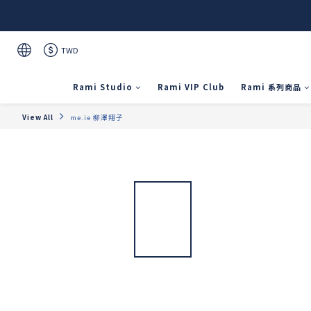
TWD
Rami Studio
Rami VIP Club
Rami 系列商品
View All
me.ie 柳澤翔子