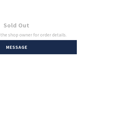
Sold Out
he shop owner for order details.
MESSAGE