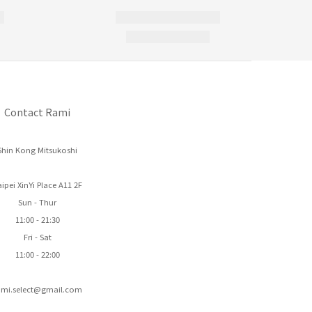
Contact Rami
Shin Kong Mitsukoshi
ipei XinYi Place A11 2F
Sun - Thur
11:00 - 21:30
Fri - Sat
11:00 - 22:00
ami.select@gmail.com