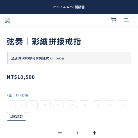
me.ie & A-Y2 新發售
me.ie & A-Y2 新發售
Rami全新商品 & 設計師商品登場
me.ie & A-Y2 新發售
弦奏｜彩繽拼接戒指
全店滿5000即可享免運費 on order
NT$10,500
K金
: 10K訂製
7
8
9
10
11
12
13
14
15
16
10K訂製