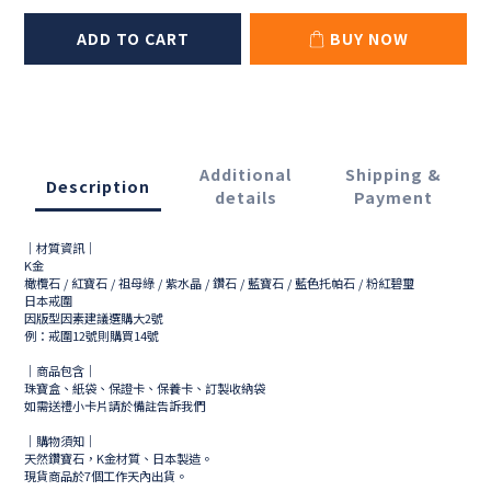
ADD TO CART
BUY NOW
Additional
Shipping &
Description
details
Payment
｜材質資訊｜
K金
橄欖石 / 紅寶石 / 祖母綠 / 紫水晶 / 鑽石 / 藍寶石 / 藍色托帕石 / 粉紅碧璽
日本戒圍
因版型因素建議選購大2號
例：戒圍12號則購買14號
｜商品包含｜
珠寶盒、紙袋、保證卡、保養卡、訂製收納袋
如需送禮小卡片請於備註告訴我們
｜購物須知｜
天然鑽寶石，K金材質、日本製造。
現貨商品於
7
個工作天內出貨。