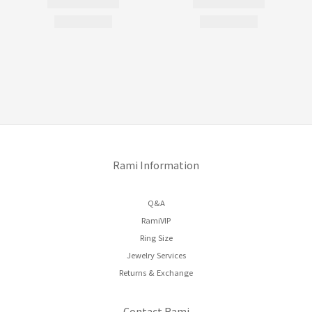
Rami Information
Q&A
RamiVIP
Ring Size
Jewelry Services
Returns & Exchange
Contact Rami