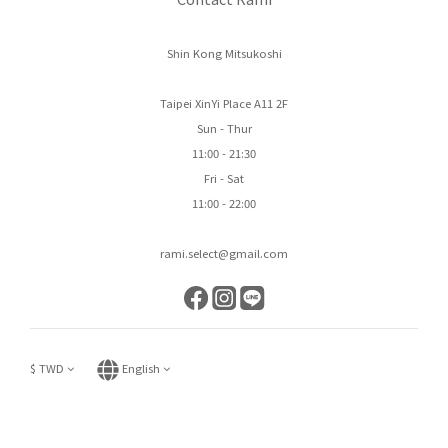
Shin Kong Mitsukoshi
Taipei XinYi Place A11 2F
Sun - Thur
11:00 - 21:30
Fri - Sat
11:00 - 22:00
rami.select@gmail.com
$
TWD
English