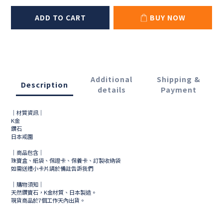
ADD TO CART
BUY NOW
Additional
Shipping &
Description
details
Payment
｜材質資訊｜
K金
鑽石
日本戒圍
｜商品包含｜
珠寶盒、紙袋、保證卡、保養卡、訂製收納袋
如需送禮小卡片請於備註告訴我們
｜購物須知｜
天然鑽寶石，K金材質、日本製造。
現貨商品於
7
個工作天內出貨。