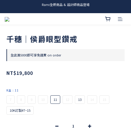
Rami全新商品 & 設計師商品登場
me.ie & A-Y2 新發售
me.ie & A-Y2 新發售
千穗｜侯爵眼型鑽戒
全店滿5000即可享免運費 on order
NT$19,800
K金
: 11
7
8
9
10
11
12
13
14
15
10K訂製#7~15