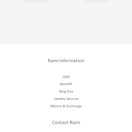
Rami Information
Q&A
RamiVIP
Ring Size
Jewelry Services
Returns & Exchange
Contact Rami