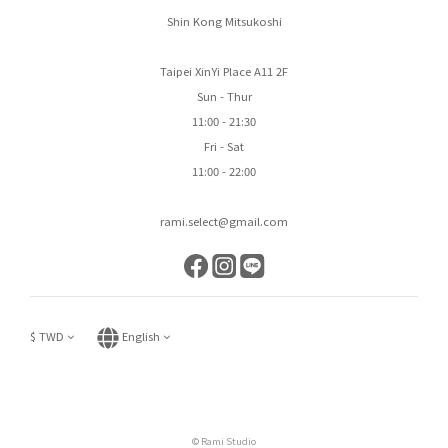
Shin Kong Mitsukoshi
Taipei XinYi Place A11 2F
Sun - Thur
11:00 - 21:30
Fri - Sat
11:00 - 22:00
rami.select@gmail.com
$
TWD
English
© Rami Studio