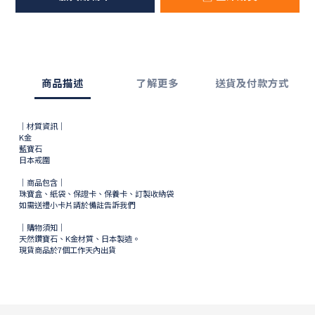
商品描述
了解更多
送貨及付款方式
｜材質資訊｜
K金
藍寶石
日本戒圍
｜商品包含｜
珠寶盒、紙袋、保證卡、保養卡、訂製收納袋
如需送禮小卡片請於備註告訴我們
｜購物須知｜
天然鑽寶石、K金材質、日本製造。
現貨商品於
7
個工作天內出貨