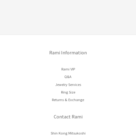
Rami Information
Rami VIP
Q&A
Jewelry Services
Ring Size
Returns & Exchange
Contact Rami
Shin Kong Mitsukoshi