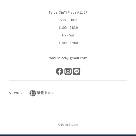
Taipei XinYi Place A11 2F
Sun - Thur
11:00 - 21:30
Fri - Sat
11:00 - 22:00
rami.select@gmail.com
$
TWD
繁體中文
© Rami Studio