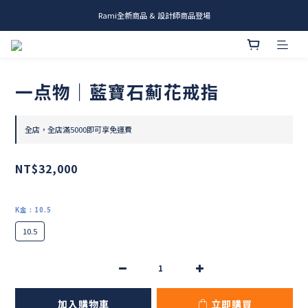
Rami全新商品 & 設計師商品登場
me.ie & A-Y2 新發售
me.ie & A-Y2 新發售
一点物｜藍寶石薊花戒指
全店，全店滿5000即可享免運費
NT$32,000
K金
: 10.5
10.5
加入購物車
立即購買