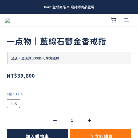
Rami全新商品 & 設計師商品登場
me.ie & A-Y2 新發售
me.ie & A-Y2 新發售
一点物｜藍線石鬱金香戒指
全店，全店滿5000即可享免運費
NT$39,800
K金
: 11.5
11.5
加入購物車
立即購買