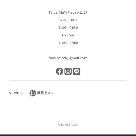
Taipei XinYi Place A11 2F
Sun - Thur
11:00 - 21:30
Fri - Sat
11:00 - 22:00
rami.select@gmail.com
$
TWD
繁體中文
© Rami Studio