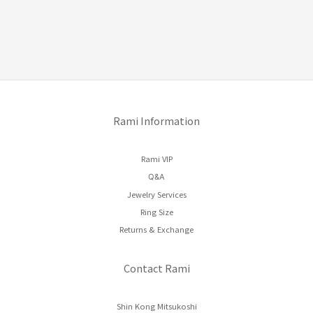
Rami Information
Rami VIP
Q&A
Jewelry Services
Ring Size
Returns & Exchange
Contact Rami
Shin Kong Mitsukoshi