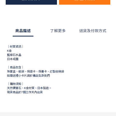
商品描述
了解更多
送貨及付款方式
｜材質資訊｜
K金
藍線石水晶
日本戒圍
｜商品包含｜
珠寶盒、紙袋、保證卡、保養卡、訂製收納袋
如需送禮小卡片請於備註告訴我們
｜購物須知｜
天然鑽寶石、K金材質、日本製造。
現貨商品於
7
個工作天內出貨