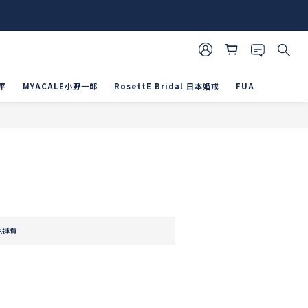
平
MYACALE小野一郎
RosettE Bridal 日本婚戒
FUA
立即購買
免運費