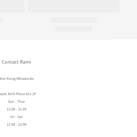
Contact Rami
Shin Kong Mitsukoshi
ipei XinYi Place A11 2F
Sun - Thur
11:00 - 21:30
Fri - Sat
11:00 - 22:00