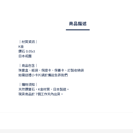
商品描述
｜材質資訊｜
K金
鑽石 0.05ct
日本戒圍
｜商品包含｜
珠寶盒、紙袋、保證卡、保養卡、訂製收納袋
如需送禮小卡片請於備註告訴我們
｜購物須知｜
天然鑽寶石，K金材質、日本製造。
現貨商品於
7
個工作天內出貨。