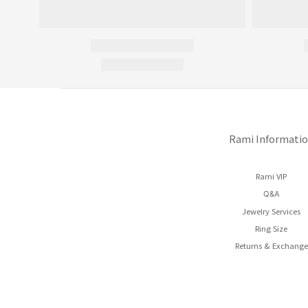
Rami Informati
Rami VIP
Q&A
Jewelry Services
Ring Size
Returns & Exchange