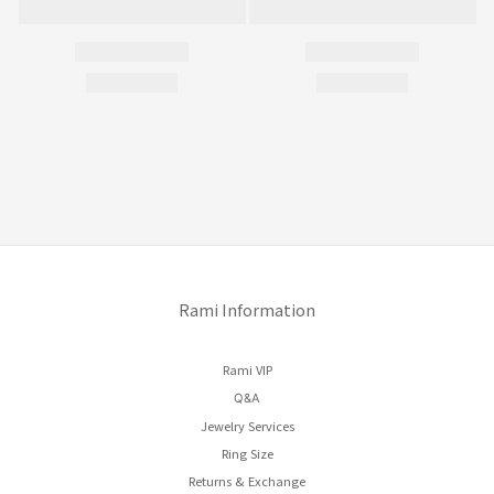
Rami Information
Rami VIP
Q&A
Jewelry Services
Ring Size
Returns & Exchange