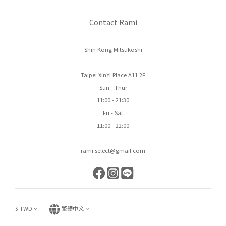
Contact Rami
Shin Kong Mitsukoshi
Taipei XinYi Place A11 2F
Sun - Thur
11:00 - 21:30
Fri - Sat
11:00 - 22:00
rami.select@gmail.com
$
TWD
繁體中文