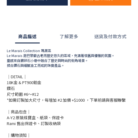
商品描述
了解更多
送貨及付款方式
Le Marais Collection 瑪黑區
Le Marais 是巴黎最古老而歷史悠久的區域，充滿著懷舊與優雅的氛圍。
靈感來自鵝卵石小巷中融合了歷史與時尚的街角場景。
揉合鑽石與細膩金工而成的珠寶產品。
｜DETAIL｜
18K金 & PT900鉑金
鑽石
尺寸範圍 #6～#12
*如需訂製加大尺寸，每增加 #2 加價 +$1000 ，下單前請與客服聯繫
｜商品包含｜
A-Y2 原裝珠寶盒、紙袋、保證卡
Rami 售出保證卡、訂製收納袋
｜購物須知｜