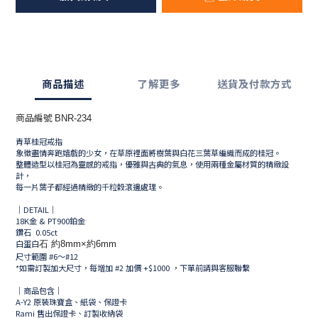
商品描述
了解更多
送貨及付款方式
商品編號
BNR-234
青草桂冠戒指
象徵盡情奔跑嬉戲的少女，在草原裡面將樹葉與白花三葉草編織而成的桂冠。
整體造型以桂冠為靈感的戒指，優雅與古典的氣息，使用兩種金屬材質的精緻設
計，
每一片葉子都經過精緻的千粒穀滾邊處理。
｜DETAIL｜
18K金 & PT900鉑金
鑽石 0.05ct
白蛋白
石 約8mm×約6mm
尺寸範圍 #6～#12
*如需訂製加大尺寸，每增加 #2 加價 +$1000 ，下單前請與客服聯繫
｜商品包含｜
A-Y2 原裝珠寶盒、紙袋、保證卡
Rami 售出保證卡、訂製收納袋