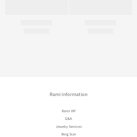
Rami Information
Rami VIP
Q&A
Jewelry Services
Ring Size