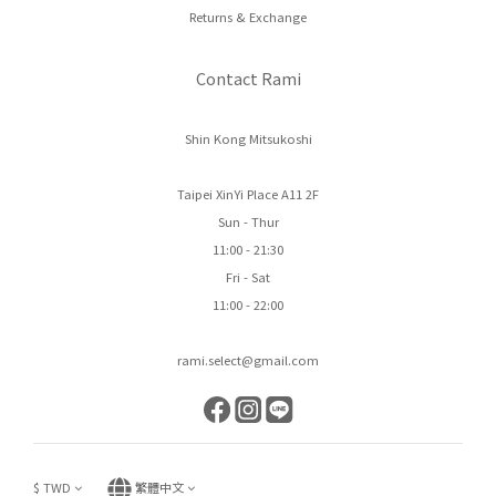
Returns & Exchange
Contact Rami
Shin Kong Mitsukoshi
Taipei XinYi Place A11 2F
Sun - Thur
11:00 - 21:30
Fri - Sat
11:00 - 22:00
rami.select@gmail.com
$
TWD
繁體中文