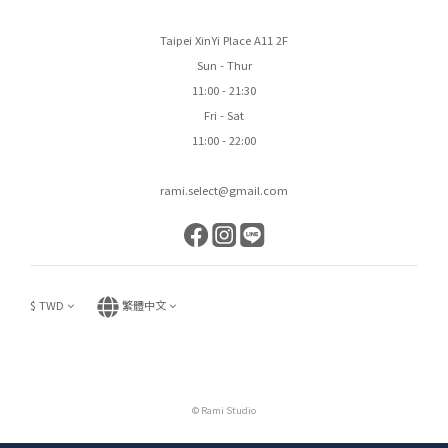
Taipei XinYi Place A11 2F
Sun - Thur
11:00 - 21:30
Fri - Sat
11:00 - 22:00
rami.select@gmail.com
$
TWD
繁體中文
© Rami Studio