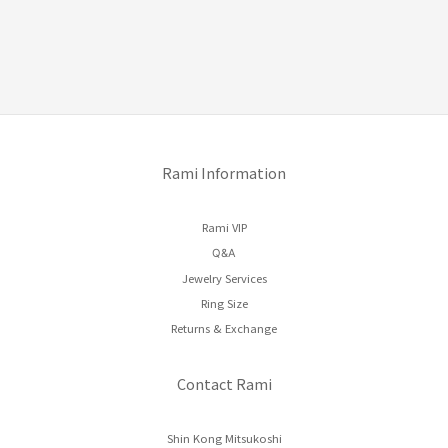
Rami Information
Rami VIP
Q&A
Jewelry Services
Ring Size
Returns & Exchange
Contact Rami
Shin Kong Mitsukoshi