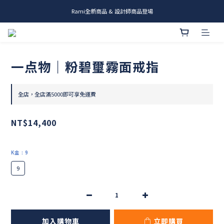
Rami全新商品 & 設計師商品登場
me.ie & A-Y2 新發售
me.ie & A-Y2 新發售
一点物｜粉碧璽霧面戒指
全店，全店滿5000即可享免運費
NT$14,400
K金
: 9
9
加入購物車
立即購買