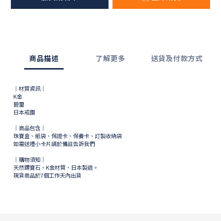
商品描述
了解更多
送貨及付款方式
｜材質資訊｜
K金
碧璽
日本戒圍
｜商品包含｜
珠寶盒、紙袋、保證卡、保養卡、訂製收納袋
如需送禮小卡片請於備註告訴我們
｜購物須知｜
天然鑽寶石、K金材質、日本製造。
現貨商品於
7
個工作天內出貨