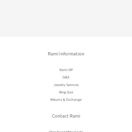
Rami Information
Rami VIP
Q&A
Jewelry Services
Ring Size
Returns & Exchange
Contact Rami
Shin Kong Mitsukoshi