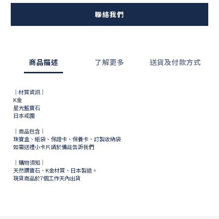
聯絡我們
商品描述
了解更多
送貨及付款方式
｜材質資訊｜
K金
星光藍寶石
日本戒圍
｜商品包含｜
珠寶盒、紙袋、保證卡、保養卡、訂製收納袋
如需送禮小卡片請於備註告訴我們
｜購物須知｜
天然鑽寶石、K金材質、日本製造。
現貨商品於
7
個工作天內出貨