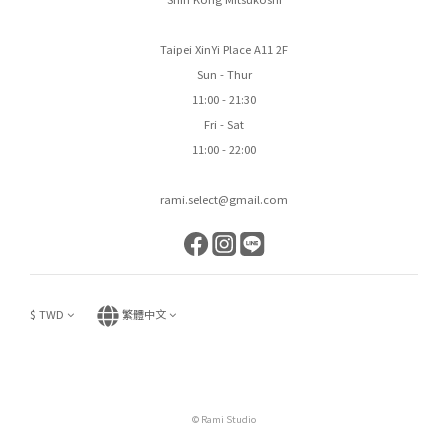
Taipei XinYi Place A11 2F
Sun - Thur
11:00 - 21:30
Fri - Sat
11:00 - 22:00
rami.select@gmail.com
$
TWD
繁體中文
© Rami Studio