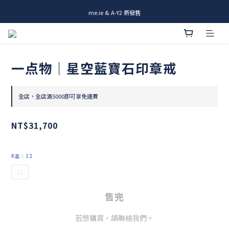
me.ie & A-Y2 新發售
me.ie & A-Y2 新發售
Rami全新商品 & 設計師商品登場
me.ie & A-Y2 新發售
一点物｜星空藍寶石印章戒
全店，全店滿5000即可享免運費
NT$31,700
K金
: 12
12
售完
若想購買，請聯絡我們。