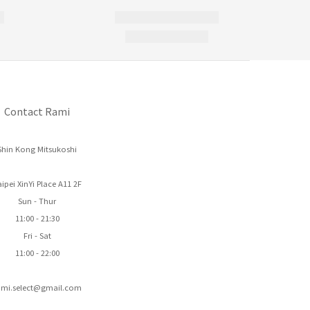
Contact Rami
Shin Kong Mitsukoshi
ipei XinYi Place A11 2F
Sun - Thur
11:00 - 21:30
Fri - Sat
11:00 - 22:00
ami.select@gmail.com