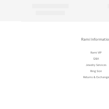
Rami Informati
Rami VIP
Q&A
Jewelry Services
Ring Size
Returns & Exchange