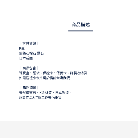
商品描述
｜材質資訊｜
K金
變色石榴石 鑽石
日本戒圍
｜商品包含｜
珠寶盒、紙袋、保證卡、保養卡、訂製收納袋
如需送禮小卡片請於備註告訴我們
｜購物須知｜
天然鑽寶石、K金材質、日本製造。
現貨商品於
7
個工作天內出貨