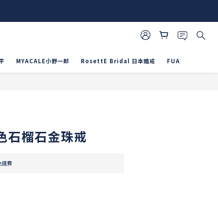
平
MYACALE小野一郎
RosettE Bridal 日本婚戒
FUA
立即購買
色石榴石金珠戒
免運費