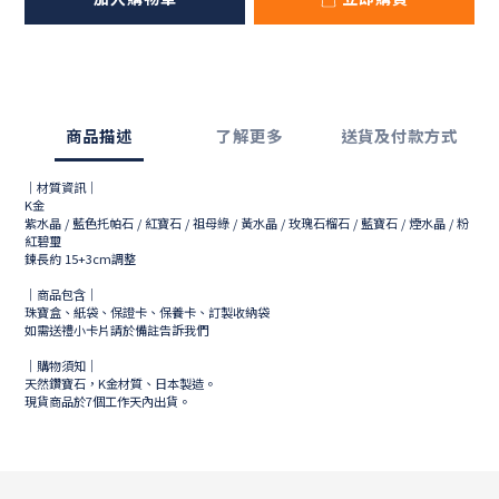
商品描述
了解更多
送貨及付款方式
｜材質資訊｜
K金
紫水晶 / 藍色托帕石 / 紅寶石 / 祖母綠 / 黃水晶 / 玫瑰石榴石 / 藍寶石 / 煙水晶 / 粉
紅碧璽
鍊長約 15+3cm調整
｜商品包含｜
珠寶盒、紙袋、保證卡、保養卡、訂製收納袋
如需送禮小卡片請於備註告訴我們
｜購物須知｜
天然鑽寶石，K金材質、日本製造。
現貨商品於
7
個工作天內出貨。