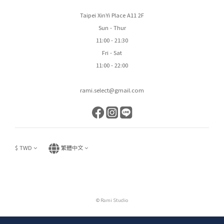
Taipei XinYi Place A11 2F
Sun - Thur
11:00 - 21:30
Fri - Sat
11:00 - 22:00
rami.select@gmail.com
$
TWD
繁體中文
© Rami Studio