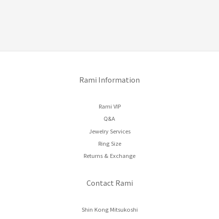
Rami Information
Rami VIP
Q&A
Jewelry Services
Ring Size
Returns & Exchange
Contact Rami
Shin Kong Mitsukoshi