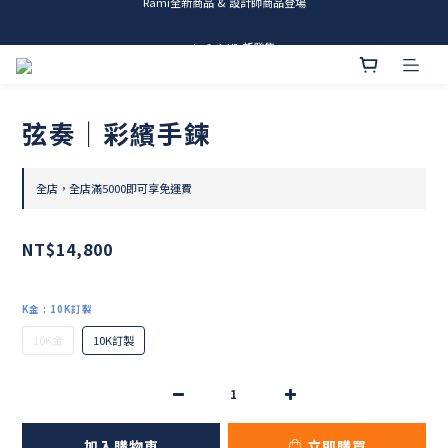
me.ie & A-Y2 新發售
me.ie & A-Y2 新發售
弦奏｜彩繽手鍊
全店，全店滿5000即可享免運費
NT$14,800
K金
: 10K訂製
10K金
10K訂製
加入購物車
立即購買