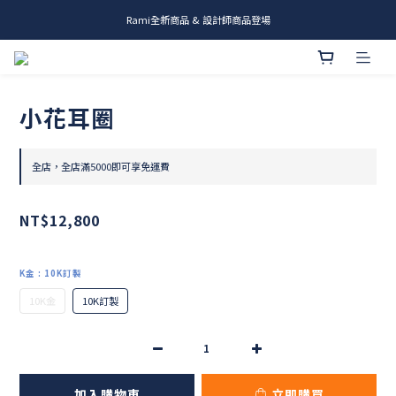
Rami全新商品 & 設計師商品登場
me.ie & A-Y2 新發售
me.ie & A-Y2 新發售
小花耳圈
全店，全店滿5000即可享免運費
NT$12,800
K金
: 10K訂製
10K金
10K訂製
加入購物車
立即購買