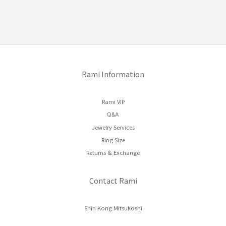
Rami Information
Rami VIP
Q&A
Jewelry Services
Ring Size
Returns & Exchange
Contact Rami
Shin Kong Mitsukoshi