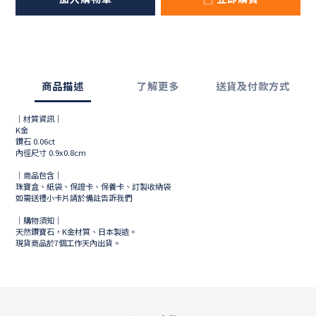
商品描述
了解更多
送貨及付款方式
｜材質資訊｜
K金
鑽石 0.06ct
內徑尺寸 0.9x0.8cm
｜商品包含｜
珠寶盒、紙袋、保證卡、保養卡、訂製收納袋
如需送禮小卡片請於備註告訴我們
｜購物須知｜
天然鑽寶石，K金材質、日本製造。
現貨商品於
7
個工作天內出貨。