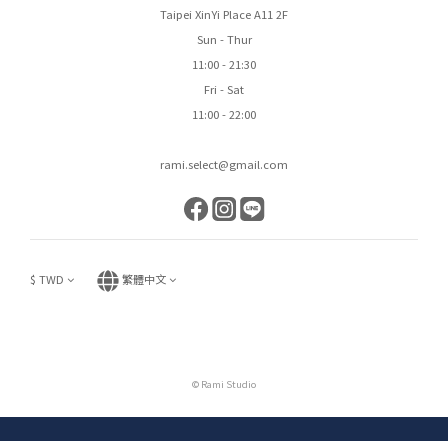
Taipei XinYi Place A11 2F
Sun - Thur
11:00 - 21:30
Fri - Sat
11:00 - 22:00
rami.select@gmail.com
$
TWD
繁體中文
© Rami Studio