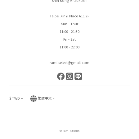
Shin Kong Mitsukoshi
Taipei XinYi Place A11 2F
Sun - Thur
11:00 - 21:30
Fri - Sat
11:00 - 22:00
rami.select@gmail.com
$
TWD
繁體中文
© Rami Studio