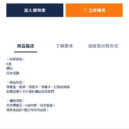
加入購物車
立即購買
商品描述
了解更多
送貨及付款方式
｜材質資訊｜
K金
鑽石
日本戒圍
｜商品包含｜
珠寶盒、紙袋、保證卡、保養卡、訂製收納袋
如需送禮小卡片請於備註告訴我們
｜購物須知｜
天然鑽寶石，K金材質、日本製造。
現貨商品於
7
個工作天內出貨。