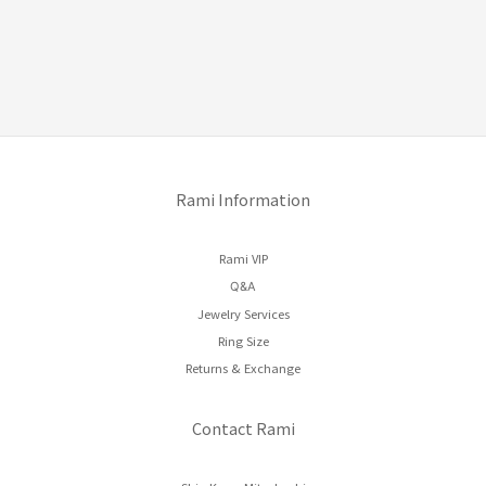
Rami Information
Rami VIP
Q&A
Jewelry Services
Ring Size
Returns & Exchange
Contact Rami