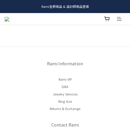
Rami全新商品 & 設計師商品登場
me.ie & A-Y2 新發售
me.ie & A-Y2 新發售
Rami Information
Rami VIP
Q&A
Jewelry Services
Ring Size
Returns & Exchange
Contact Rami