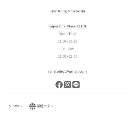
Shin Kong Mitsukoshi
Taipei XinYi Place A11 2F
Sun - Thur
11:00 - 21:30
Fri - Sat
11:00 - 22:00
rami.select@gmail.com
$
TWD
繁體中文