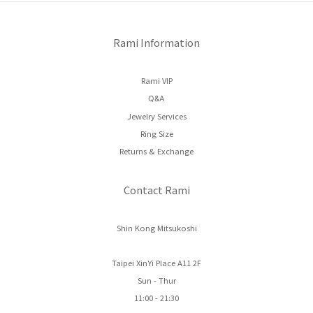
Rami Information
Rami VIP
Q&A
Jewelry Services
Ring Size
Returns & Exchange
Contact Rami
Shin Kong Mitsukoshi
Taipei XinYi Place A11 2F
Sun - Thur
11:00 - 21:30