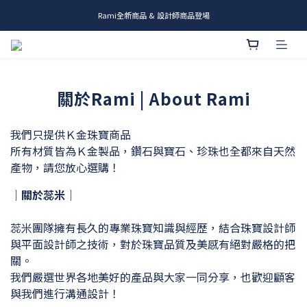
Rami全新商品 & 設計師商品登場
me.ie & A-Y2 新發售
me.ie & A-Y2 新發售
關於Rami | About Rami
我們只提供Ｋ金珠寶商品
所有材質皆為Ｋ金製品，
鑽石與寶石、珍珠也全都來自天然
產物，請您放心選購！
｜
關於蕊米
｜
蕊米團隊擁有長久的專業珠寶知識與經歷，結合珠寶設計師
與平面設計師之技術，對於珠寶品質及美感有絕對嚴格的把
關。
我們嚴選世界各地美好的產品與大家一同分享，也歡迎顧客
與我們進行溝通設計！