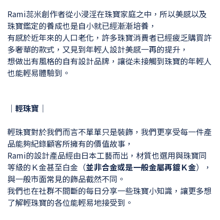
Rami蕊米創作者從小浸淫在珠寶家庭之中，所以美感以及
珠寶鑑定的養成也是自小就已經漸漸培養，
有感於近年來的人口老化，許多珠寶消費者已經疲乏購買許
多奢華的款式，又見到年輕人設計美感一再的提升，
想做出有風格的自有設計品牌，讓從未接觸到珠寶的年輕人
也能輕易體驗到。
｜輕珠寶｜
輕珠寶對於我們而言不單單只是裝飾，我們更享受每一件產
品能夠紀錄顧客所擁有的價值故事，
Rami的設計產品經由日本工藝而出，材質也選用與珠寶同
等級的Ｋ金甚至白金（
並非合金或是一般金屬再鍍Ｋ金
），
與一般市面常見的飾品截然不同。
我們也在社群不間斷的每日分享一些珠寶小知識，讓更多想
了解輕珠寶的各位能輕易地接受到。