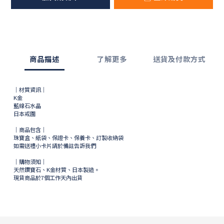
商品描述
了解更多
送貨及付款方式
｜材質資訊｜
K金
藍線石水晶
日本戒圍
｜商品包含｜
珠寶盒、紙袋、保證卡、保養卡、訂製收納袋
如需送禮小卡片請於備註告訴我們
｜購物須知｜
天然鑽寶石、K金材質、日本製造。
現貨商品於
7
個工作天內出貨