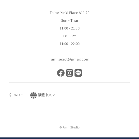
Taipei XinYi Place A11 2F
Sun - Thur
11:00 - 21:30
Fri - Sat
11:00 - 22:00
rami.select@gmail.com
$
TWD
繁體中文
© Rami Studio