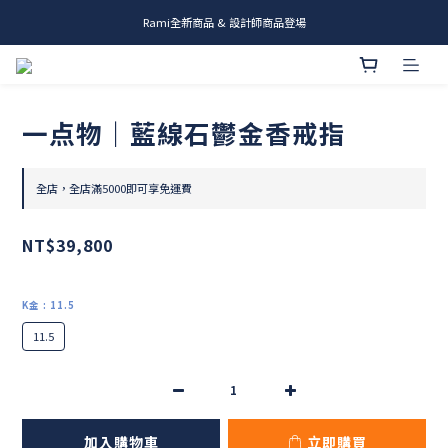
Rami全新商品 & 設計師商品登場
me.ie & A-Y2 新發售
me.ie & A-Y2 新發售
一点物｜藍線石鬱金香戒指
全店，全店滿5000即可享免運費
NT$39,800
K金
: 11.5
11.5
加入購物車
立即購買