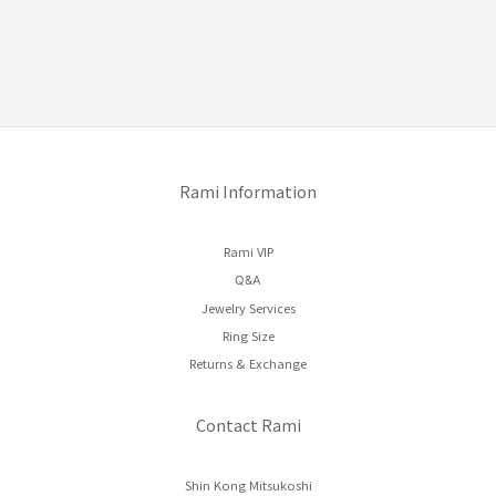
Rami Information
Rami VIP
Q&A
Jewelry Services
Ring Size
Returns & Exchange
Contact Rami
Shin Kong Mitsukoshi