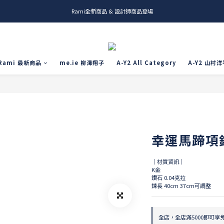
Rami全新商品 & 設計師商品登場
me.ie & A-Y2 新發售
me.ie & A-Y2 新發售
Rami 最新商品
me.ie 柳澤翔子
A-Y2 All Category
A-Y2 山村洋
幸運馬蹄項
｜材質資訊｜
K金
鑽石 0.04克拉
鍊長 40cm 37cm可調整
全店，全店滿5000即可享