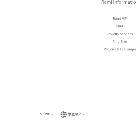
Rami Informati
Rami VIP
Q&A
Jewelry Services
Ring Size
Returns & Exchange
$
TWD
繁體中文