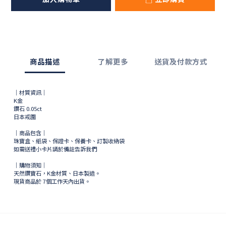
商品描述
了解更多
送貨及付款方式
｜材質資訊｜
K金
鑽石 0.05ct
日本戒圍
｜商品包含｜
珠寶盒、紙袋、保證卡、保養卡、訂製收納袋
如需送禮小卡片請於備註告訴我們
｜購物須知｜
天然鑽寶石，K金材質、日本製造。
現貨商品於
7
個工作天內出貨。