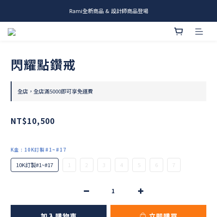
Rami全新商品 & 設計師商品登場
me.ie & A-Y2 新發售
me.ie & A-Y2 新發售
閃耀點鑽戒
全店，全店滿5000即可享免運費
NT$10,500
K金
: 10K訂製#1~#17
10K訂製#1~#17
1
2
3
4
5
6
7
加入購物車
立即購買