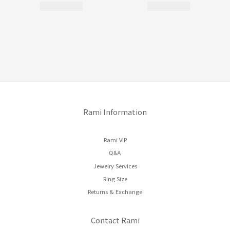
Rami Information
Rami VIP
Q&A
Jewelry Services
Ring Size
Returns & Exchange
Contact Rami