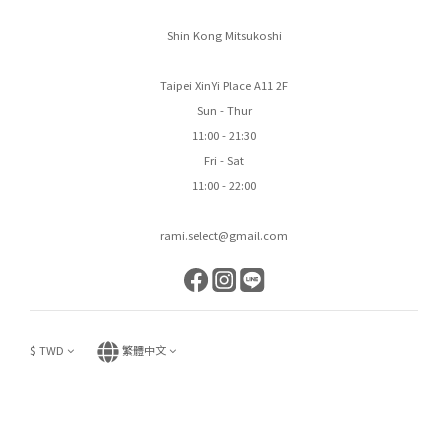
Shin Kong Mitsukoshi
Taipei XinYi Place A11 2F
Sun - Thur
11:00 - 21:30
Fri - Sat
11:00 - 22:00
rami.select@gmail.com
$
TWD
繁體中文