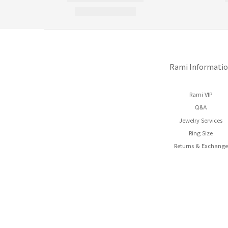
Rami Informati
Rami VIP
Q&A
Jewelry Services
Ring Size
Returns & Exchange