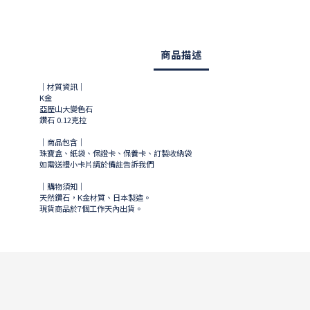
商品描述
｜材質資訊｜
K金
亞歷山大變色石
鑽石 0.12克拉
｜商品包含｜
珠寶盒、紙袋、保證卡、保養卡、訂製收納袋
如需送禮小卡片請於備註告訴我們
｜購物須知｜
天然鑽石，K金材質、日本製造。
現貨商品於
7
個工作天內出貨。