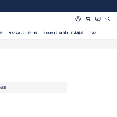
平
MYACALE小野一郎
RosettE Bridal 日本婚戒
FUA
立即購買
免運費