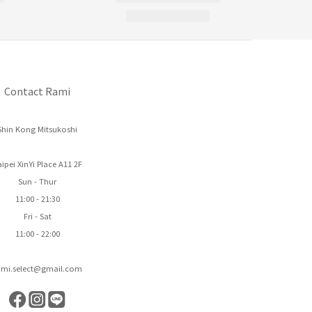
Contact Rami
Shin Kong Mitsukoshi
ipei XinYi Place A11 2F
Sun - Thur
11:00 - 21:30
Fri - Sat
11:00 - 22:00
ami.select@gmail.com