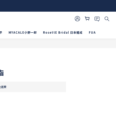
平
MYACALE小野一郎
RosettE Bridal 日本婚戒
FUA
立即購買
指
免運費