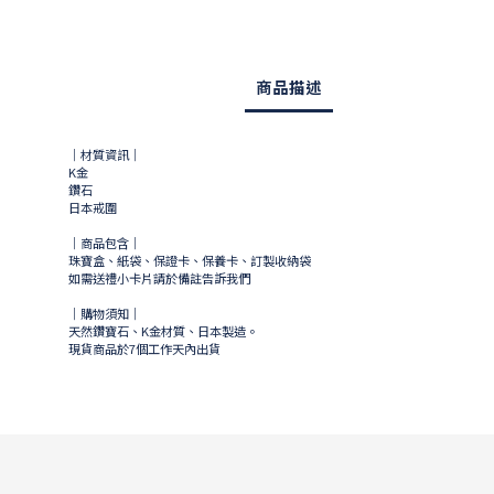
商品描述
｜材質資訊｜
K金
鑽石
日本戒圍
｜商品包含｜
珠寶盒、紙袋、保證卡、保養卡、訂製收納袋
如需送禮小卡片請於備註告訴我們
｜購物須知｜
天然鑽寶石、K金材質、日本製造。
現貨商品於
7
個工作天內出貨