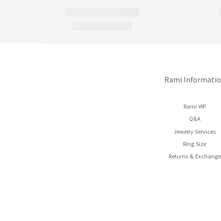
Rami Informati
Rami VIP
Q&A
Jewelry Services
Ring Size
Returns & Exchange