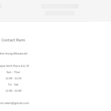
Contact Rami
Shin Kong Mitsukoshi
ipei XinYi Place A11 2F
Sun - Thur
11:00 - 21:30
Fri - Sat
11:00 - 22:00
ami.select@gmail.com