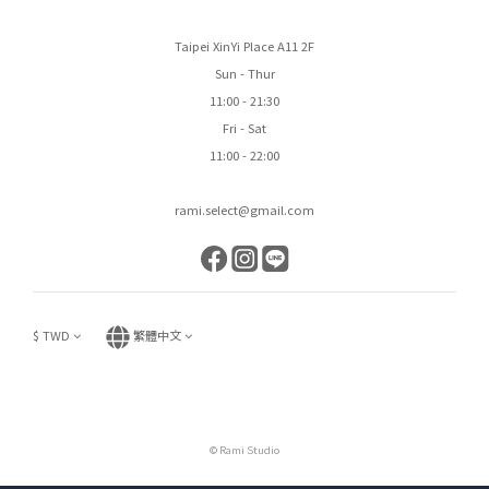
Taipei XinYi Place A11 2F
Sun - Thur
11:00 - 21:30
Fri - Sat
11:00 - 22:00
rami.select@gmail.com
$
TWD
繁體中文
© Rami Studio