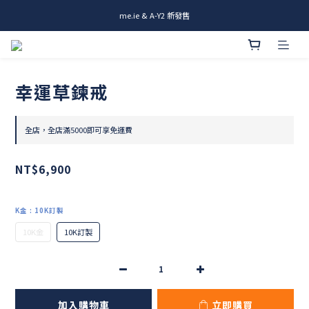
me.ie & A-Y2 新發售
me.ie & A-Y2 新發售
Rami全新商品 & 設計師商品登場
me.ie & A-Y2 新發售
幸運草鍊戒
全店，全店滿5000即可享免運費
NT$6,900
K金
: 10K訂製
10K金
10K訂製
加入購物車
立即購買