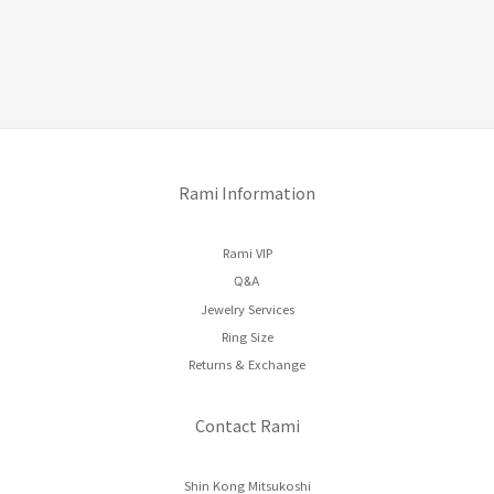
Rami Information
Rami VIP
Q&A
Jewelry Services
Ring Size
Returns & Exchange
Contact Rami
Shin Kong Mitsukoshi