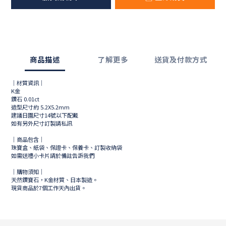
商品描述
了解更多
送貨及付款方式
｜材質資訊｜
K金
鑽石 0.01ct
造型尺寸約 5.2X5.2mm
建議日圍尺寸14號以下配戴
如有另外尺寸訂製請私訊
｜商品包含｜
珠寶盒、紙袋、保證卡、保養卡、訂製收納袋
如需送禮小卡片請於備註告訴我們
｜購物須知｜
天然鑽寶石，K金材質、日本製造。
現貨商品於
7
個工作天內出貨。