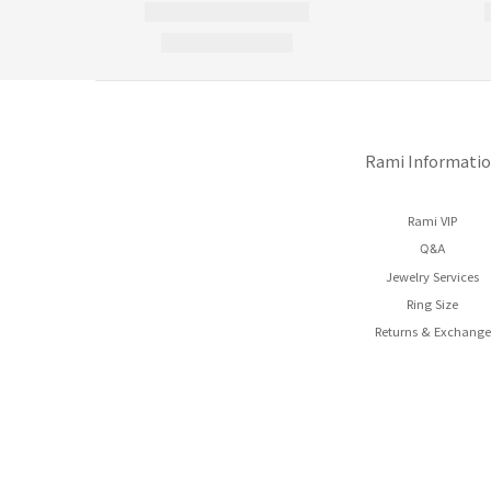
Rami Informati
Rami VIP
Q&A
Jewelry Services
Ring Size
Returns & Exchange