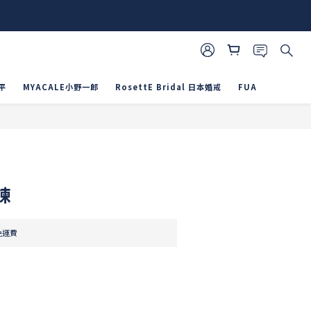
平
MYACALE小野一郎
RosettE Bridal 日本婚戒
FUA
立即購買
鍊
免運費