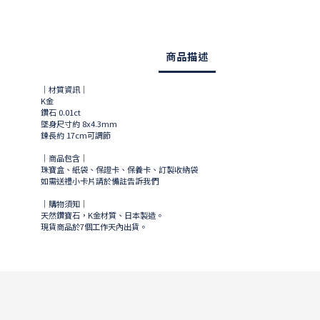
商品描述
｜材質資訊｜
K金
鑽石 0.01ct
墜身尺寸約 8x4.3mm
鍊長約 17cm可調節
｜商品包含｜
珠寶盒、紙袋、保證卡、保養卡、訂製收納袋
如需送禮小卡片請於備註告訴我們
｜購物須知｜
天然鑽寶石，K金材質、日本製造。
現貨商品於
7
個工作天內出貨。