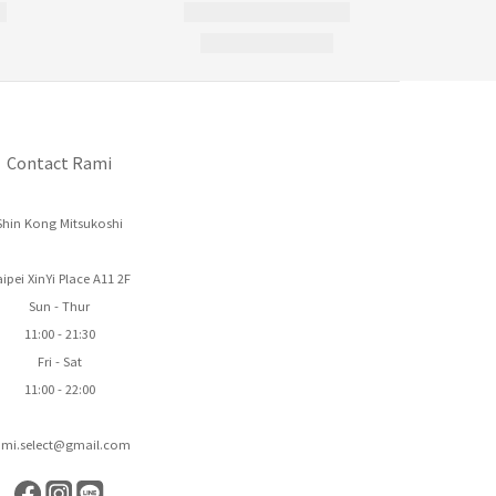
Contact Rami
Shin Kong Mitsukoshi
ipei XinYi Place A11 2F
Sun - Thur
11:00 - 21:30
Fri - Sat
11:00 - 22:00
ami.select@gmail.com