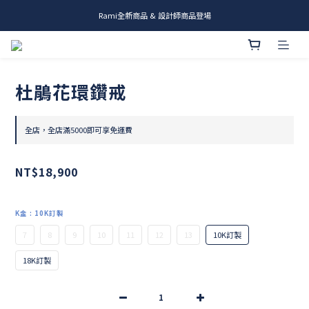
Rami全新商品 & 設計師商品登場
me.ie & A-Y2 新發售
me.ie & A-Y2 新發售
杜鵑花環鑽戒
全店，全店滿5000即可享免運費
NT$18,900
K金
: 10K訂製
7
8
9
10
11
12
13
10K訂製
18K訂製