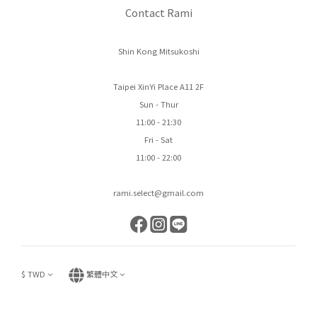
Contact Rami
Shin Kong Mitsukoshi
Taipei XinYi Place A11 2F
Sun - Thur
11:00 - 21:30
Fri - Sat
11:00 - 22:00
rami.select@gmail.com
$
TWD
繁體中文