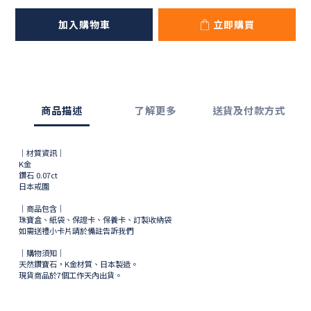
加入購物車
立即購買
商品描述
了解更多
送貨及付款方式
｜材質資訊｜
K金
鑽石 0.07ct
日本戒圍
｜商品包含｜
珠寶盒、紙袋、保證卡、保養卡、訂製收納袋
如需送禮小卡片請於備註告訴我們
｜購物須知｜
天然鑽寶石，K金材質、日本製造。
現貨商品於
7
個工作天內出貨。