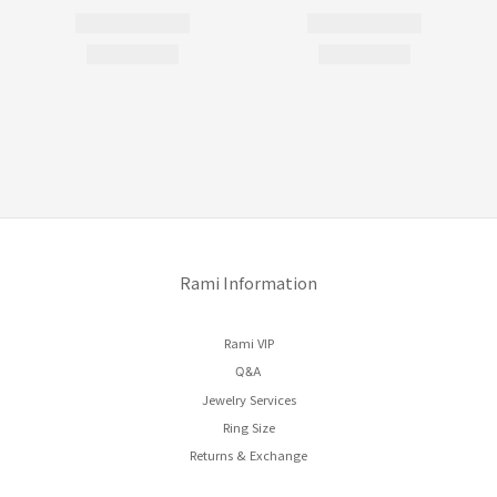
Rami Information
Rami VIP
Q&A
Jewelry Services
Ring Size
Returns & Exchange