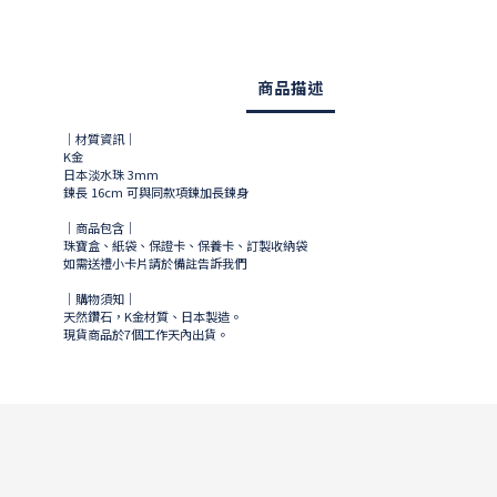
商品描述
｜材質資訊｜
K金
日本淡水珠 3mm
鍊長 16cm 可與同款項鍊加長鍊身
｜商品包含｜
珠寶盒、紙袋、保證卡、保養卡、訂製收納袋
如需送禮小卡片請於備註告訴我們
｜購物須知｜
天然鑽石，K金材質、日本製造。
現貨商品於
7
個工作天內出貨。