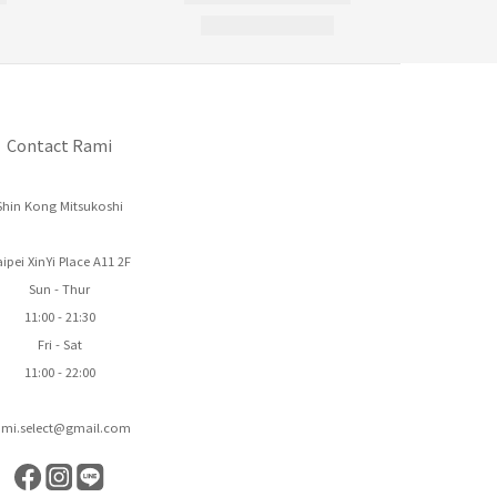
Contact Rami
Shin Kong Mitsukoshi
ipei XinYi Place A11 2F
Sun - Thur
11:00 - 21:30
Fri - Sat
11:00 - 22:00
ami.select@gmail.com