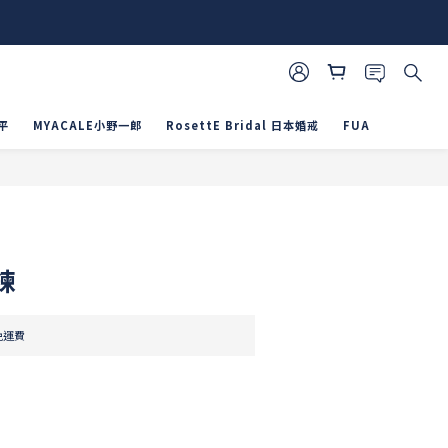
平
MYACALE小野一郎
RosettE Bridal 日本婚戒
FUA
立即購買
鍊
免運費