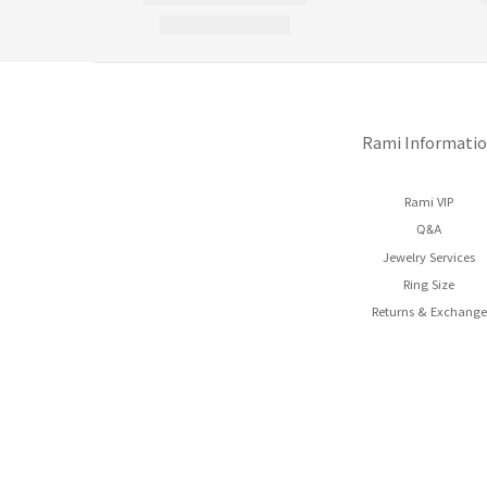
Rami Informati
Rami VIP
Q&A
Jewelry Services
Ring Size
Returns & Exchange