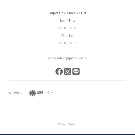
Taipei XinYi Place A11 2F
Sun - Thur
11:00 - 21:30
Fri - Sat
11:00 - 22:00
rami.select@gmail.com
$
TWD
繁體中文
© Rami Studio