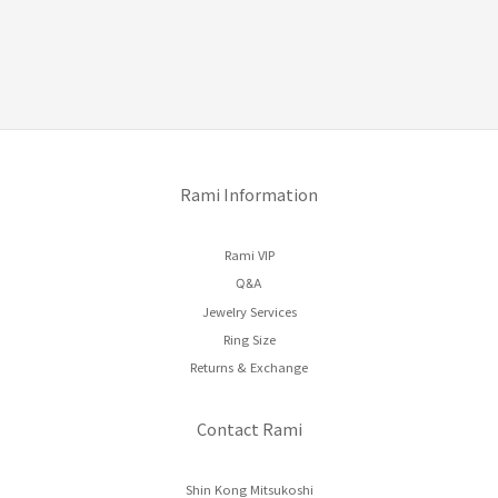
Rami Information
Rami VIP
Q&A
Jewelry Services
Ring Size
Returns & Exchange
Contact Rami
Shin Kong Mitsukoshi