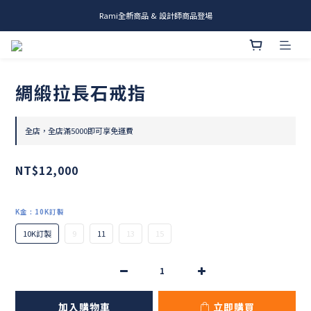
Rami全新商品 & 設計師商品登場
me.ie & A-Y2 新發售
me.ie & A-Y2 新發售
綢緞拉長石戒指
全店，全店滿5000即可享免運費
NT$12,000
K金
: 10K訂製
10K訂製
9
11
13
15
加入購物車
立即購買