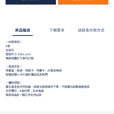
商品描述
了解更多
送貨及付款方式
｜材質資訊｜
K金
拉長石
造型尺寸 0.8x1.1cm
其餘戒圍尺寸皆可訂製
｜商品包含｜
珠寶盒、紙袋、保證卡、保養卡、訂製收納袋
如需送禮小卡片請於備註告訴我們
｜購物須知｜
寶石皆含有天然紋路，如無法接受請勿下單，不因寶石因素做退換貨
天然鑽石，K金材質、日本製造
現貨商品於
7
個工作天內出貨