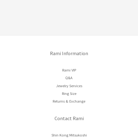
Rami Information
Rami VIP
Q&A
Jewelry Services
Ring Size
Returns & Exchange
Contact Rami
Shin Kong Mitsukoshi