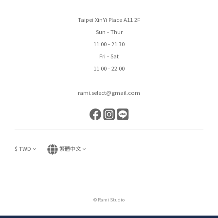
Taipei XinYi Place A11 2F
Sun - Thur
11:00 - 21:30
Fri - Sat
11:00 - 22:00
rami.select@gmail.com
$
TWD
繁體中文
© Rami Studio