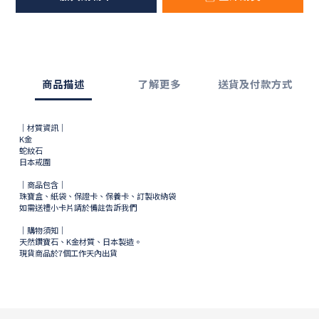
商品描述
了解更多
送貨及付款方式
｜材質資訊｜
K金
蛇紋石
日本戒圍
｜商品包含｜
珠寶盒、紙袋、保證卡、保養卡、訂製收納袋
如需送禮小卡片請於備註告訴我們
｜購物須知｜
天然鑽寶石、K金材質、日本製造。
現貨商品於
7
個工作天內出貨