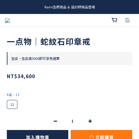
Rami全新商品 & 設計師商品登場
me.ie & A-Y2 新發售
me.ie & A-Y2 新發售
一点物｜蛇紋石印章戒
全店，全店滿5000即可享免運費
NT$34,600
K金
: 11
11
加入購物車
立即購買