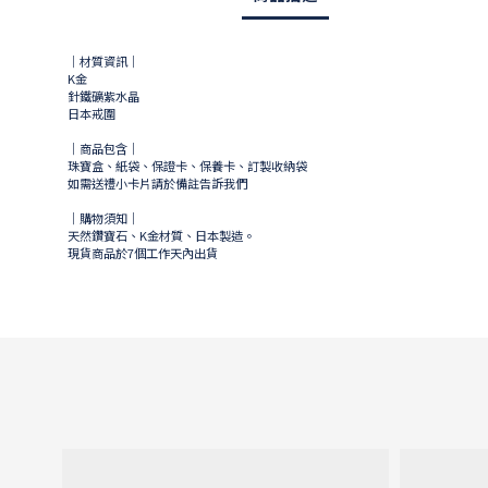
｜材質資訊｜
K金
針鐵礦紫水晶
日本戒圍
｜商品包含｜
珠寶盒、紙袋、保證卡、保養卡、訂製收納袋
如需送禮小卡片請於備註告訴我們
｜購物須知｜
天然鑽寶石、K金材質、日本製造。
現貨商品於
7
個工作天內出貨