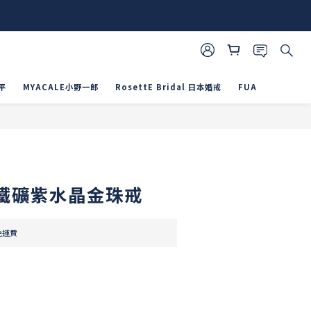
平
MYACALE小野一郎
RosettE Bridal 日本婚戒
FUA
立即購買
鐵礦紫水晶金珠戒
免運費