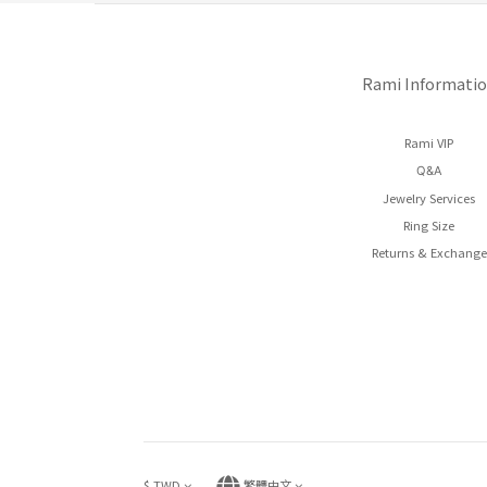
Rami Informati
Rami VIP
Q&A
Jewelry Services
Ring Size
Returns & Exchange
$
TWD
繁體中文