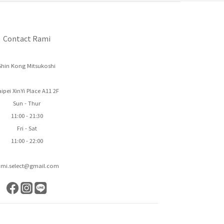
Contact Rami
Shin Kong Mitsukoshi
ipei XinYi Place A11 2F
Sun - Thur
11:00 - 21:30
Fri - Sat
11:00 - 22:00
ami.select@gmail.com