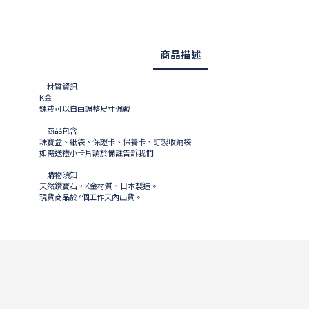
商品描述
｜材質資訊｜
K金
鍊戒可以自由調整尺寸佩戴
｜商品包含｜
珠寶盒、紙袋、保證卡、保養卡、訂製收納袋
如需送禮小卡片請於備註告訴我們
｜購物須知｜
天然鑽寶石，K金材質、日本製造。
現貨商品於
7
個工作天內出貨。