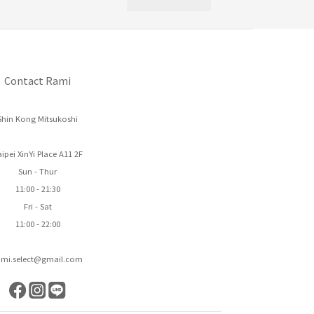
Contact Rami
Shin Kong Mitsukoshi
ipei XinYi Place A11 2F
Sun - Thur
11:00 - 21:30
Fri - Sat
11:00 - 22:00
ami.select@gmail.com