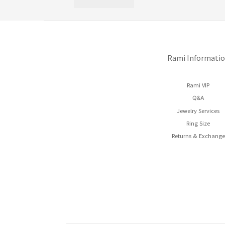
Rami Informati
Rami VIP
Q&A
Jewelry Services
Ring Size
Returns & Exchange