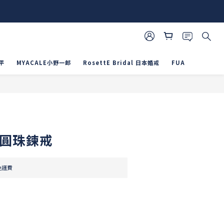
平
MYACALE小野一郎
RosettE Bridal 日本婚戒
FUA
立即購買
色圓珠鍊戒
免運費