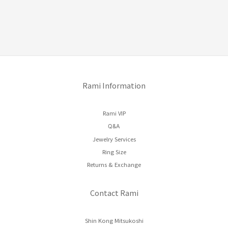
Rami Information
Rami VIP
Q&A
Jewelry Services
Ring Size
Returns & Exchange
Contact Rami
Shin Kong Mitsukoshi