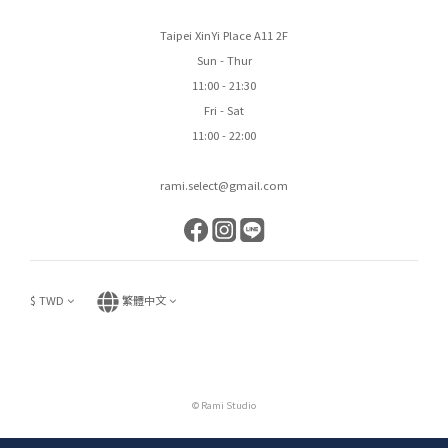
Taipei XinYi Place A11 2F
Sun - Thur
11:00 - 21:30
Fri - Sat
11:00 - 22:00
rami.select@gmail.com
$
TWD
繁體中文
© Rami Studio