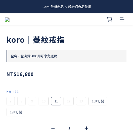
Rami全新商品 & 設計師商品登場
me.ie & A-Y2 新發售
me.ie & A-Y2 新發售
koro｜菱紋戒指
全店，全店滿5000即可享免運費
NT$16,800
K金
: 11
7
8
9
10
11
12
13
10K訂製
18K訂製