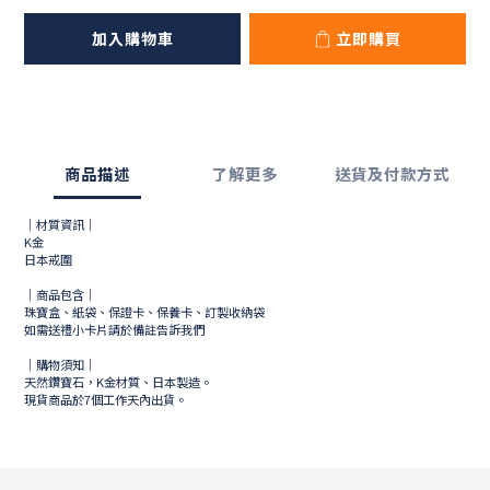
加入購物車
立即購買
商品描述
了解更多
送貨及付款方式
｜材質資訊｜
K金
日本戒圍
｜商品包含｜
珠寶盒、紙袋、保證卡、保養卡、訂製收納袋
如需送禮小卡片請於備註告訴我們
｜購物須知｜
天然鑽寶石，K金材質、日本製造。
現貨商品於
7
個工作天內出貨。